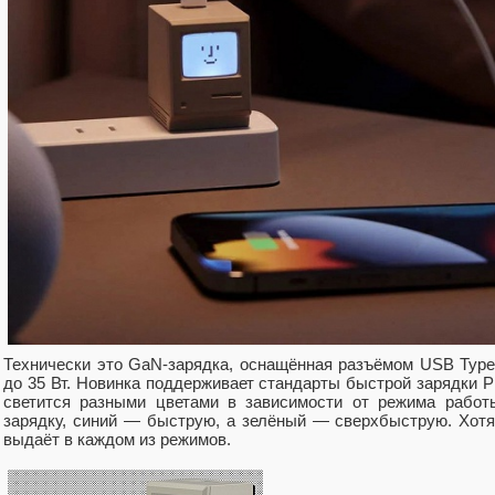
Технически это GaN-зарядка, оснащённая разъёмом USB Typ
до 35 Вт. Новинка поддерживает стандарты быстрой зарядки PP
светится разными цветами в зависимости от режима работ
зарядку, синий — быструю, а зелёный — сверхбыструю. Хотя
выдаёт в каждом из режимов.