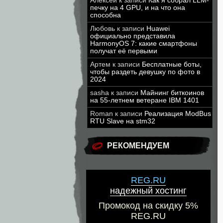
Алексей
к записи
Как я собрал LLM-
печку на 4 GPU, и на что она
способна
Любовь
к записи
Huawei
официально представила
HarmonyOS 7: какие смартфоны
получат её первыми
Артем
к записи
Бесплатные боты,
чтобы раздеть девушку по фото в
2024
sasha
к записи
Майнинг биткоинов
на 55-летнем ветеране IBM 1401
Roman
к записи
Реализация ModBus
RTU Slave на stm32
РЕКОМЕНДУЕМ
REG.RU
надежный хостинг
Промокод на скидку 5%
REG.RU