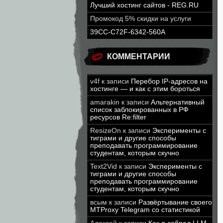
Лучший хостинг сайтов - REG.RU
Промокод 5% скидки на услуги
39CC-C72F-6342-560A
КОММЕНТАРИИ
v4f
к записи
Перебор IP-адресов на
хостинге — и как с этим бороться
amarakin
к записи
Альтернативный
список заблокированных в РФ
ресурсов Re:filter
ResizeOn
к записи
Эксперименты с
тиграми и другие способы
преподавать программирование
студентам, которым скучно
Text2Vid
к записи
Эксперименты с
тиграми и другие способы
преподавать программирование
студентам, которым скучно
всым
к записи
Развёртывание своего
MTProxy Telegram со статистикой