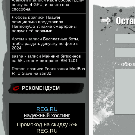
Алексей
к записи
Как я собрал LLM-
печку на 4 GPU, и на что она
способна
Любовь
к записи
Huawei
официально представила
HarmonyOS 7: какие смартфоны
получат её первыми
Артем
к записи
Бесплатные боты,
чтобы раздеть девушку по фото в
2024
sasha
к записи
Майнинг биткоинов
на 55-летнем ветеране IBM 1401
* - обя
Roman
к записи
Реализация ModBus
RTU Slave на stm32
РЕКОМЕНДУЕМ
REG.RU
надежный хостинг
Промокод на скидку 5%
REG.RU