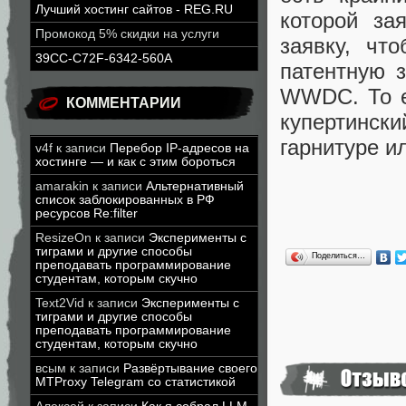
Лучший хостинг сайтов - REG.RU
которой за
Промокод 5% скидки на услуги
заявку, чт
39CC-C72F-6342-560A
патентную 
WWDC. То е
КОММЕНТАРИИ
купертинск
гарнитуре и
v4f
к записи
Перебор IP-адресов на
хостинге — и как с этим бороться
amarakin
к записи
Альтернативный
список заблокированных в РФ
ресурсов Re:filter
ResizeOn
к записи
Эксперименты с
тиграми и другие способы
Поделиться…
преподавать программирование
студентам, которым скучно
Text2Vid
к записи
Эксперименты с
тиграми и другие способы
преподавать программирование
студентам, которым скучно
всым
к записи
Развёртывание своего
MTProxy Telegram со статистикой