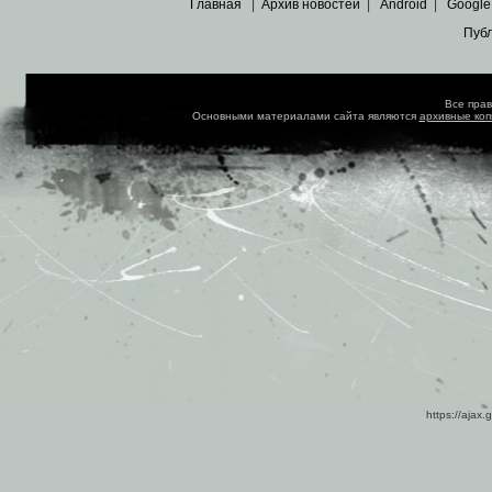
Главная
|
Архив новостей
|
Android
|
Google
Пуб
Все пра
Основными материалами сайта являются
архивные ко
https://ajax.