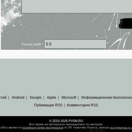
Current ye@r
*
стей
|
Android
|
Google
|
Apple
|
Microsoft
|
Информационная безопасно
Публикации RSS
|
Комментарии RSS
© 2010-2026 PVSM.RU
Все права на материалы принадлежат их авторам.
сайта являются
архивные копии материалов
по ИТ тематике Рунета, взятые
из открытых и 