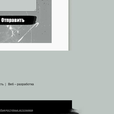
сть
|
Веб – разработка
общедоступных источников
.