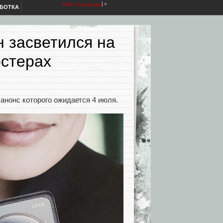
Select Language
▼
АБОТКА
н засветился на
остерах
 анонс которого ожидается 4 июля.