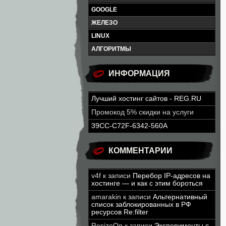
GOOGLE
ЖЕЛЕЗО
LINUX
АЛГОРИТМЫ
ИНФОРМАЦИЯ
Лучший хостинг сайтов - REG.RU
Промокод 5% скидки на услуги
39CC-C72F-6342-560A
КОММЕНТАРИИ
v4f
к записи
Перебор IP-адресов на
хостинге — и как с этим бороться
amarakin
к записи
Альтернативный
список заблокированных в РФ
ресурсов Re:filter
ResizeOn
к записи
Эксперименты с