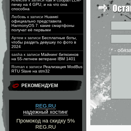
Алексей
к записи
Как я собрал LLM-
печку на 4 GPU, и на что она
способна
Любовь
к записи
Huawei
официально представила
HarmonyOS 7: какие смартфоны
получат её первыми
Артем
к записи
Бесплатные боты,
чтобы раздеть девушку по фото в
2024
* - обя
sasha
к записи
Майнинг биткоинов
на 55-летнем ветеране IBM 1401
Roman
к записи
Реализация ModBus
RTU Slave на stm32
РЕКОМЕНДУЕМ
REG.RU
надежный хостинг
Промокод на скидку 5%
REG.RU