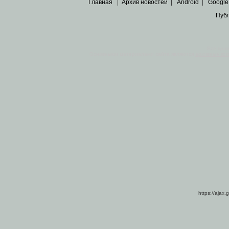
Главная
|
Архив новостей
|
Android
|
Google
Пуб
Все пра
Основными материалами сайта являются
архивные ко
https://ajax.