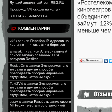
«Ростелек
Лучший хостинг сайтов - REG.RU
кинотеатро
Промокод 5% скидки на услуги
объединяет 
39CC-C72F-6342-560A
займут 12%
КОММЕНТАРИИ
меньше чем 
v4f
к записи
Перебор IP-адресов на
хостинге — и как с этим бороться
amarakin
к записи
Альтернативный
список заблокированных в РФ
ресурсов Re:filter
Поделиться…
ResizeOn
к записи
Эксперименты с
тиграми и другие способы
преподавать программирование
студентам, которым скучно
Text2Vid
к записи
Эксперименты с
тиграми и другие способы
преподавать программирование
студентам, которым скучно
всым
к записи
Развёртывание своего
MTProxy Telegram со статистикой