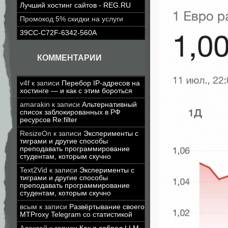
Лучший хостинг сайтов - REG.RU
Промокод 5% скидки на услуги
39CC-C72F-6342-560A
КОММЕНТАРИИ
v4f
к записи
Перебор IP-адресов на
хостинге — и как с этим бороться
amarakin
к записи
Альтернативный
список заблокированных в РФ
ресурсов Re:filter
ResizeOn
к записи
Эксперименты с
тиграми и другие способы
преподавать программирование
студентам, которым скучно
Text2Vid
к записи
Эксперименты с
тиграми и другие способы
преподавать программирование
студентам, которым скучно
всым
к записи
Развёртывание своего
MTProxy Telegram со статистикой