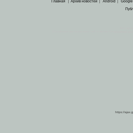
Главная
|
Архив новостей
|
Android
|
Google
Пуб
Все пра
Основными материалами сайта являются
архивные ко
https://ajax.