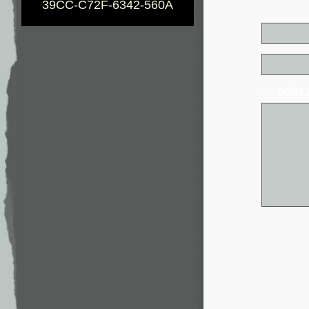
39CC-C72F-6342-560A
* - обя