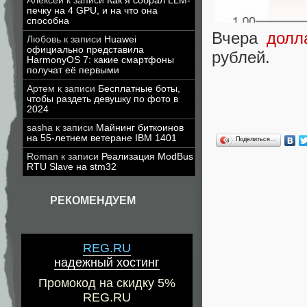
Алексей
к записи
Как я собрал LLM-
печку на 4 GPU, и на что она
способна
Вчера
долл
Любовь
к записи
Huawei
официально представила
рублей.
HarmonyOS 7: какие смартфоны
получат её первыми
Артем
к записи
Бесплатные боты,
чтобы раздеть девушку по фото в
2024
sasha
к записи
Майнинг биткоинов
на 55-летнем ветеране IBM 1401
Поделиться…
Roman
к записи
Реализация ModBus
RTU Slave на stm32
РЕКОМЕНДУЕМ
REG.RU
надежный хостинг
Промокод на скидку 5%
REG.RU