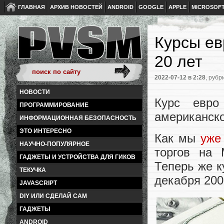
ГЛАВНАЯ
АРХИВ НОВОСТЕЙ
ANDROID
GOOGLE
APPLE
MICROSOF
Курсы ев
20 лет
2022-07-12
в 2:28
, рубр
НОВОСТИ
Курс евро
ПРОГРАММИРОВАНИЕ
американско
ИНФОРМАЦИОННАЯ БЕЗОПАСНОСТЬ
ЭТО ИНТЕРЕСНО
Как мы
уже
НАУЧНО-ПОПУЛЯРНОЕ
торгов на 
ГАДЖЕТЫ И УСТРОЙСТВА ДЛЯ ГИКОВ
Теперь же к
ТЕКУЧКА
декабря 200
JAVASCRIPT
DIY ИЛИ СДЕЛАЙ САМ
ГАДЖЕТЫ
ANDROID