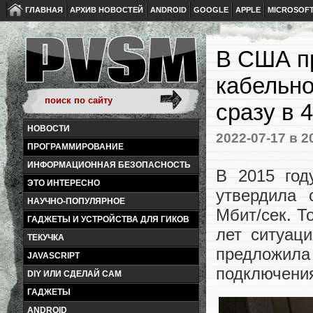
ГЛАВНАЯ
АРХИВ НОВОСТЕЙ
ANDROID
GOOGLE
APPLE
MICROSOF
В США п
кабельно
сразу в 
НОВОСТИ
2022-07-17
в 2
ПРОГРАММИРОВАНИЕ
ИНФОРМАЦИОННАЯ БЕЗОПАСНОСТЬ
В 2015 год
ЭТО ИНТЕРЕСНО
утвердила 
НАУЧНО-ПОПУЛЯРНОЕ
Мбит/сек. Т
ГАДЖЕТЫ И УСТРОЙСТВА ДЛЯ ГИКОВ
лет ситуац
ТЕКУЧКА
предложила
JAVASCRIPT
подключения
DIY ИЛИ СДЕЛАЙ САМ
ГАДЖЕТЫ
ANDROID