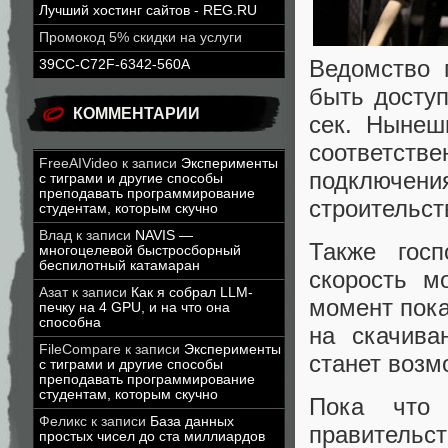
Лучший хостинг сайтов - REG.RU
Промокод 5% скидки на услуги
Ведомство 
39CC-C72F-6342-560A
быть доступ
КОММЕНТАРИИ
сек. Нынеш
соответстве
FreeAIVideo
к записи
Эксперименты
подключени
с тиграми и другие способы
преподавать программирование
строительст
студентам, которым скучно
Влад
к записи
NAVIS —
Также гос
многоцелевой быстросборный
беспилотный катамаран
скорость м
Азат
к записи
Как я собрал LLM-
момент пока
печку на 4 GPU, и на что она
способна
на скачива
FileCompare
к записи
Эксперименты
станет воз
с тиграми и другие способы
преподавать программирование
студентам, которым скучно
Пока что 
Феликс
к записи
База данных
правительс
простых чисел до ста миллиардов