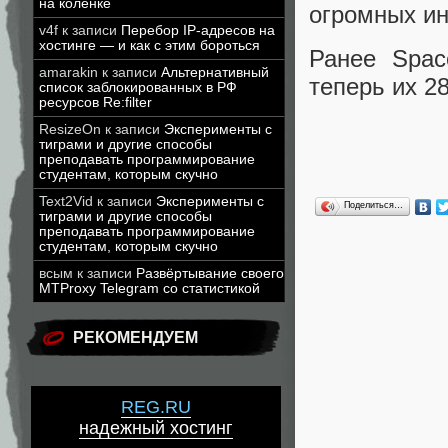
на коленке
огромных ин
v4f
к записи
Перебор IP-адресов на
хостинге — и как с этим бороться
Ранее Spa
amarakin
к записи
Альтернативный
теперь их 2
список заблокированных в РФ
ресурсов Re:filter
ResizeOn
к записи
Эксперименты с
тиграми и другие способы
преподавать программирование
студентам, которым скучно
Text2Vid
к записи
Эксперименты с
Поделиться…
тиграми и другие способы
преподавать программирование
студентам, которым скучно
всым
к записи
Развёртывание своего
MTProxy Telegram со статистикой
РЕКОМЕНДУЕМ
REG.RU
надежный хостинг