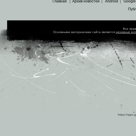
Главная
|
Архив новостей
|
Android
|
Google
Пуб
Все пра
Основными материалами сайта являются
архивные ко
https://ajax.