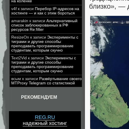
на коленке
близко», — 
v4f
к записи
Перебор IP-адресов на
хостинге — и как с этим бороться
amarakin
к записи
Альтернативный
список заблокированных в РФ
ресурсов Re:filter
ResizeOn
к записи
Эксперименты с
тиграми и другие способы
преподавать программирование
студентам, которым скучно
Text2Vid
к записи
Эксперименты с
тиграми и другие способы
преподавать программирование
студентам, которым скучно
всым
к записи
Развёртывание своего
MTProxy Telegram со статистикой
РЕКОМЕНДУЕМ
REG.RU
надежный хостинг