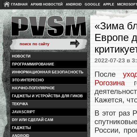
ГЛАВНАЯ
АРХИВ НОВОСТЕЙ
ANDROID
GOOGLE
APPLE
MICROSOF
«Зима бл
Европе д
критикуе
НОВОСТИ
2022-07-23
в 3
ПРОГРАММИРОВАНИЕ
После
ухо
ИНФОРМАЦИОННАЯ БЕЗОПАСНОСТЬ
ЭТО ИНТЕРЕСНО
Рогозина
го
НАУЧНО-ПОПУЛЯРНОЕ
деятельно
ГАДЖЕТЫ И УСТРОЙСТВА ДЛЯ ГИКОВ
Кажется, чт
ТЕКУЧКА
В этот раз 
JAVASCRIPT
спутниковы
DIY ИЛИ СДЕЛАЙ САМ
ГАДЖЕТЫ
России, пр
ANDROID