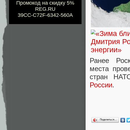
Промокод на скидку 5%
REG.RU
39CC-C72F-6342-560A
Ранее Рос
места пров
стран НАТ
России
.
Поделиться…