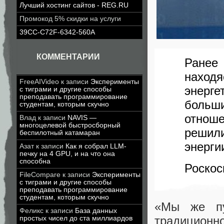
Лучший хостинг сайтов - REG.RU
Промокод 5% скидки на услуги
39CC-C72F-6342-560A
КОММЕНТАРИИ
Ранее
находя
FreeAIVideo
к записи
Эксперименты
энерге
с тиграми и другие способы
преподавать программирование
больш
студентам, которым скучно
отнош
Влад
к записи
NAVIS —
многоцелевой быстросборный
решил
беспилотный катамаран
энерги
Азат
к записи
Как я собрал LLM-
печку на 4 GPU, и на что она
способна
Роскос
FileCompare
к записи
Эксперименты
с тиграми и другие способы
преподавать программирование
студентам, которым скучно
«Мы же пу
Феликс
к записи
База данных
традиционн
простых чисел до ста миллиардов