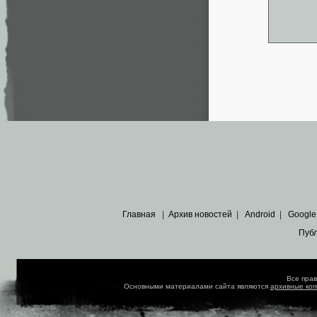
Главная
|
Архив новостей
|
Android
|
Google
Пуб
Все пра
Основными материалами сайта являются
архивные ко