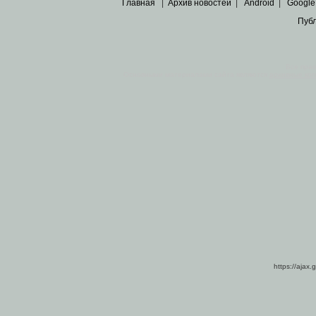
Главная
|
Архив новостей
|
Android
|
Google
Пуб
Все пра
Основными материалами сайта являются
архивные ко
https://ajax.