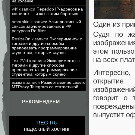
на коленке
v4f
к записи
Перебор IP-адресов на
хостинге — и как с этим бороться
amarakin
к записи
Альтернативный
Один из пр
список заблокированных в РФ
ресурсов Re:filter
Судя по жа
ResizeOn
к записи
Эксперименты с
изображения
тиграми и другие способы
преподавать программирование
этом пользо
студентам, которым скучно
на всех пла
Text2Vid
к записи
Эксперименты с
тиграми и другие способы
преподавать программирование
Интересно,
студентам, которым скучно
открытие
всым
к записи
Развёртывание своего
MTProxy Telegram со статистикой
изображени
говорит о 
РЕКОМЕНДУЕМ
поврежден
выпустит оф
REG.RU
надежный хостинг