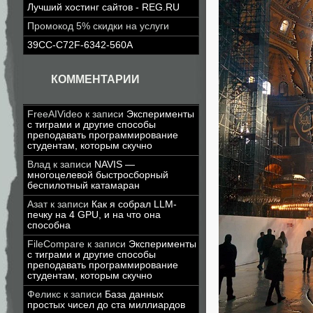
Лучший хостинг сайтов - REG.RU
Промокод 5% скидки на услуги
39CC-C72F-6342-560A
КОММЕНТАРИИ
FreeAIVideo
к записи
Эксперименты
с тиграми и другие способы
преподавать программирование
студентам, которым скучно
Влад
к записи
NAVIS —
многоцелевой быстросборный
беспилотный катамаран
Азат
к записи
Как я собрал LLM-
печку на 4 GPU, и на что она
способна
FileCompare
к записи
Эксперименты
с тиграми и другие способы
преподавать программирование
студентам, которым скучно
Феликс
к записи
База данных
простых чисел до ста миллиардов