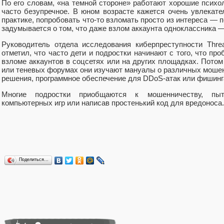
По его словам, «на темной стороне» работают хорошие психол
часто безупречное. В юном возрасте кажется очень увлекате
практике, попробовать что-то взломать просто из интереса — п
задумывается о том, что даже взлом аккаунта одноклассника —
Руководитель отдела исследования киберпреступности Threat
отметил, что часто дети и подростки начинают с того, что пр
взломе аккаунтов в соцсетях или на других площадках. Потом 
или теневых форумах они изучают мануалы о различных мошен
решения, программное обеспечение для DDoS-атак или фишинг
Многие подростки приобщаются к мошенничеству, пы
компьютерных игр или написав простенький код для вредоноса.
Поделиться…