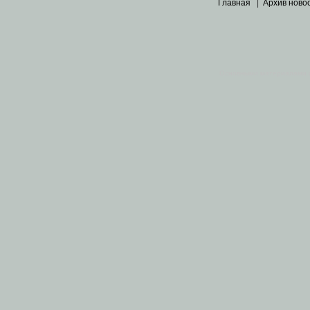
Главная
|
Архив ново
Основными материалами 