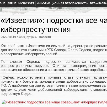
GLE
APPLE
MICROSOFT
ИНФОРМАЦИОННАЯ БЕЗОПАСНОСТЬ
ВЕБ – РАЗР
«Известия»: подростки всё 
киберпреступления
2022-10-19
в 4:00
, рубрики:
Новости
Как сообщают «Известия» со ссылкой на директора по развит
для населения» компании «РТК-Солар» Олега Седова, подрост
в совершение киберпреступлений.
По словам Седова, подростки занимаются кардингом
распространением вирусов. Они за вознаграждение согл
программное обеспечение и пытаются таким образом заработат
«Сейчас можно встретить призывы стать членами партизан
примкнуть к бот-сети, молодые люди добровольно соглашаю
ПО. А наиболее хитрые готовы принять такие предложения за
другом случае член добровольной кибердружины становитс
подчеркнул Седов.