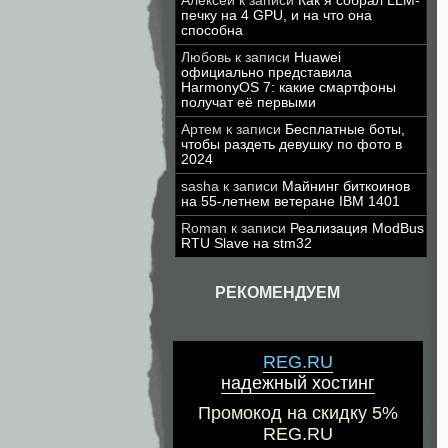
Алексей
к записи
Как я собрал LLM-
печку на 4 GPU, и на что она
способна
Любовь
к записи
Huawei
официально представила
HarmonyOS 7: какие смартфоны
получат её первыми
Артем
к записи
Бесплатные боты,
чтобы раздеть девушку по фото в
2024
sasha
к записи
Майнинг биткоинов
на 55-летнем ветеране IBM 1401
Roman
к записи
Реализация ModBus
RTU Slave на stm32
РЕКОМЕНДУЕМ
REG.RU
надежный хостинг
Промокод на скидку 5%
REG.RU