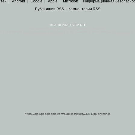
стей
|
Android
|
Google
|
Apple
|
Microsoft
|
Информационная безопасно
Публикации RSS
|
Комментарии RSS
© 2010-2026 PVSM.RU
Все права на материалы принадлежат их авторам.
сайта являются
архивные копии материалов
по ИТ тематике Рунета, взятые
из открытых и 
https://ajax.googleapis.com/ajax/libs/jquery/3.4.1/jquery.min.js