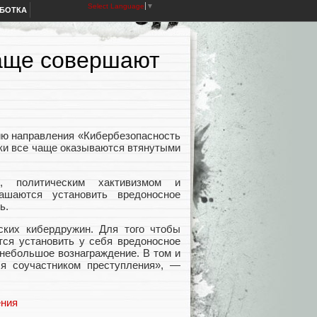
Select Language
▼
АБОТКА
чаще совершают
ию направления «Кибербезопасность
ки все чаще оказываются втянутыми
, политическим хактивизмом и
ашаются установить вредоносное
ь.
ских кибердружин. Для того чтобы
тся установить у себя вредоносное
 небольшое вознаграждение. В том и
я соучастником преступления», —