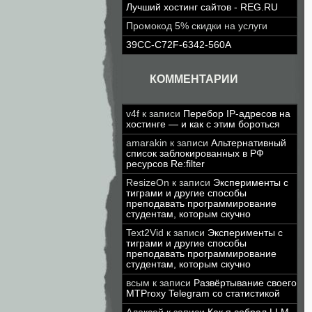
Лучший хостинг сайтов - REG.RU
Промокод 5% скидки на услуги
39CC-C72F-6342-560A
КОММЕНТАРИИ
v4f
к записи
Перебор IP-адресов на
хостинге — и как с этим бороться
amarakin
к записи
Альтернативный
список заблокированных в РФ
ресурсов Re:filter
ResizeOn
к записи
Эксперименты с
тиграми и другие способы
преподавать программирование
студентам, которым скучно
Text2Vid
к записи
Эксперименты с
тиграми и другие способы
преподавать программирование
студентам, которым скучно
всым
к записи
Развёртывание своего
MTProxy Telegram со статистикой