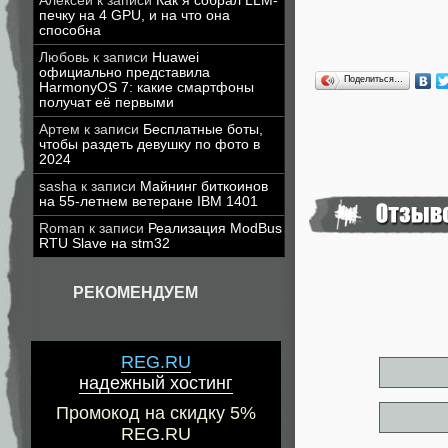
Алексей
к записи
Как я собрал LLM-
печку на 4 GPU, и на что она
способна
Любовь
к записи
Huawei
официально представила
Поделиться…
HarmonyOS 7: какие смартфоны
получат её первыми
Артем
к записи
Бесплатные боты,
чтобы раздеть девушку по фото в
2024
sasha
к записи
Майнинг биткоинов
на 55-летнем ветеране IBM 1401
Roman
к записи
Реализация ModBus
RTU Slave на stm32
РЕКОМЕНДУЕМ
REG.RU
надежный хостинг
Промокод на скидку 5%
REG.RU