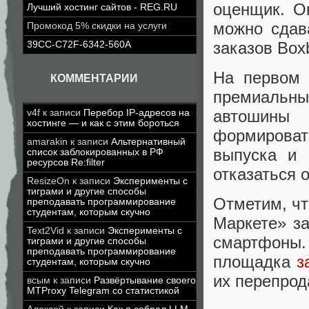
оценщик. Он
Лучший хостинг сайтов - REG.RU
можно сдав
Промокод 5% скидки на услуги
заказов Box
39CC-C72F-6342-560A
На первом 
КОММЕНТАРИИ
премиальн
автошины
v4f
к записи
Перебор IP-адресов на
хостинге — и как с этим бороться
формироват
amarakin
к записи
Альтернативный
выпуска и 
список заблокированных в РФ
ресурсов Re:filter
отказаться 
ResizeOn
к записи
Эксперименты с
тиграми и другие способы
Отметим, чт
преподавать программирование
студентам, которым скучно
Маркете» за
Text2Vid
к записи
Эксперименты с
смартфоны.
тиграми и другие способы
преподавать программирование
площадка
з
студентам, которым скучно
их перепрод
всым
к записи
Развёртывание своего
MTProxy Telegram со статистикой