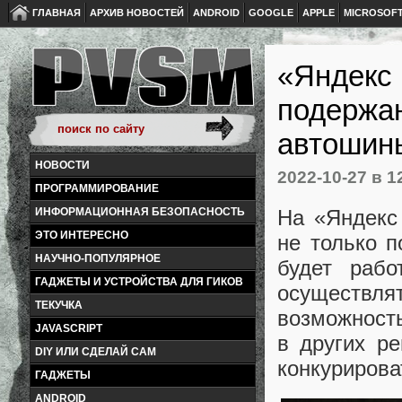
ГЛАВНАЯ
АРХИВ НОВОСТЕЙ
ANDROID
GOOGLE
APPLE
MICROSOF
«Яндекс 
подержан
автошины
НОВОСТИ
2022-10-27
в 1
ПРОГРАММИРОВАНИЕ
На «Яндекс 
ИНФОРМАЦИОННАЯ БЕЗОПАСНОСТЬ
ЭТО ИНТЕРЕСНО
не только п
НАУЧНО-ПОПУЛЯРНОЕ
будет рабо
ГАДЖЕТЫ И УСТРОЙСТВА ДЛЯ ГИКОВ
осуществл
ТЕКУЧКА
возможность
JAVASCRIPT
в других р
DIY ИЛИ СДЕЛАЙ САМ
конкурирова
ГАДЖЕТЫ
ANDROID