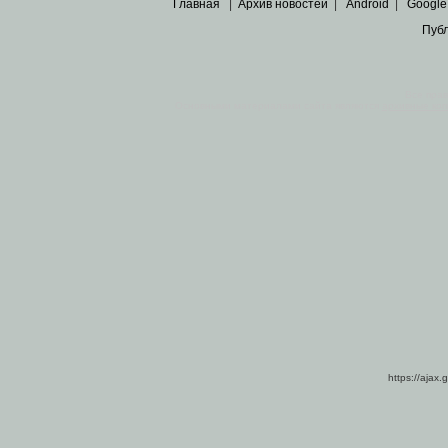
Главная
|
Архив новостей
|
Android
|
Google
Пуб
Все пра
Основными материалами сайта являются
архивные ко
https://ajax.