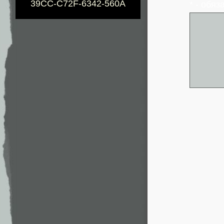
39CC-C72F-6342-560A
* - обя