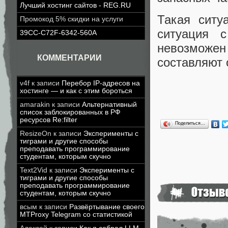
Лучший хостинг сайтов - REG.RU
Такая ситу
Промокод 5% скидки на услуги
ситуация 
39CC-C72F-6342-560A
невозможе
КОММЕНТАРИИ
составляют 
v4f
к записи
Перебор IP-адресов на
хостинге — и как с этим бороться
amarakin
к записи
Альтернативный
список заблокированных в РФ
ресурсов Re:filter
Поделиться…
ResizeOn
к записи
Эксперименты с
тиграми и другие способы
преподавать программирование
студентам, которым скучно
Text2Vid
к записи
Эксперименты с
тиграми и другие способы
преподавать программирование
студентам, которым скучно
всым
к записи
Развёртывание своего
MTProxy Telegram со статистикой