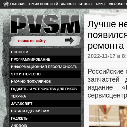
ГЛАВНАЯ
АРХИВ НОВОСТЕЙ
ANDROID
GOOGLE
APPLE
MICROSOF
Лучше не
появился
ремонта
НОВОСТИ
2022-11-17
в 8
ПРОГРАММИРОВАНИЕ
ИНФОРМАЦИОННАЯ БЕЗОПАСНОСТЬ
Российские 
ЭТО ИНТЕРЕСНО
запчастей 
НАУЧНО-ПОПУЛЯРНОЕ
издание «
ГАДЖЕТЫ И УСТРОЙСТВА ДЛЯ ГИКОВ
сервисцентр
ТЕКУЧКА
JAVASCRIPT
DIY ИЛИ СДЕЛАЙ САМ
ГАДЖЕТЫ
ANDROID