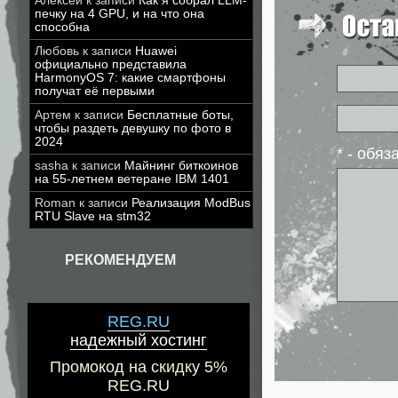
Алексей
к записи
Как я собрал LLM-
печку на 4 GPU, и на что она
способна
Любовь
к записи
Huawei
официально представила
HarmonyOS 7: какие смартфоны
получат её первыми
Артем
к записи
Бесплатные боты,
чтобы раздеть девушку по фото в
2024
* - обя
sasha
к записи
Майнинг биткоинов
на 55-летнем ветеране IBM 1401
Roman
к записи
Реализация ModBus
RTU Slave на stm32
РЕКОМЕНДУЕМ
REG.RU
надежный хостинг
Промокод на скидку 5%
REG.RU