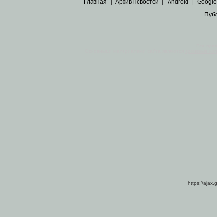
Главная
|
Архив новостей
|
Android
|
Google
Пуб
Все пра
Основными материалами сайта являются
архивные ко
https://ajax.