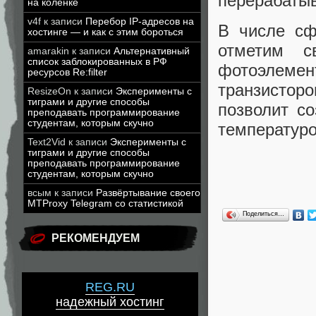
перерабатыв
на коленке
v4f
к записи
Перебор IP-адресов на
В числе сф
хостинге — и как с этим бороться
отметим с
amarakin
к записи
Альтернативный
список заблокированных в РФ
фотоэлем
ресурсов Re:filter
транзистор
ResizeOn
к записи
Эксперименты с
тиграми и другие способы
позволит со
преподавать программирование
студентам, которым скучно
температуро
Text2Vid
к записи
Эксперименты с
тиграми и другие способы
преподавать программирование
студентам, которым скучно
всым
к записи
Развёртывание своего
MTProxy Telegram со статистикой
Поделиться…
РЕКОМЕНДУЕМ
REG.RU
надежный хостинг