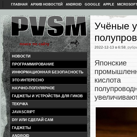
ГЛАВНАЯ
АРХИВ НОВОСТЕЙ
ANDROID
GOOGLE
APPLE
MICROSOF
Учёные у
полупро
2022-12-13
в 6:58
, рубр
НОВОСТИ
Японские
ПРОГРАММИРОВАНИЕ
промышленн
ИНФОРМАЦИОННАЯ БЕЗОПАСНОСТЬ
кислота 
ЭТО ИНТЕРЕСНО
полупрово
НАУЧНО-ПОПУЛЯРНОЕ
увеличивают
ГАДЖЕТЫ И УСТРОЙСТВА ДЛЯ ГИКОВ
ТЕКУЧКА
JAVASCRIPT
DIY ИЛИ СДЕЛАЙ САМ
ГАДЖЕТЫ
ANDROID