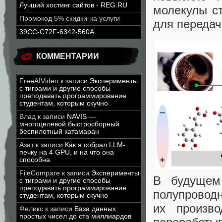
Лучший хостинг сайтов - REG.RU
молекулы с
Промокод 5% скидки на услуги
для передач
39CC-C72F-6342-560A
КОММЕНТАРИИ
FreeAIVideo
к записи
Эксперименты
с тиграми и другие способы
преподавать программирование
студентам, которым скучно
Влад
к записи
NAVIS —
многоцелевой быстросборный
беспилотный катамаран
Азат
к записи
Как я собрал LLM-
печку на 4 GPU, и на что она
способна
FileCompare
к записи
Эксперименты
В будущем 
с тиграми и другие способы
преподавать программирование
полупроводн
студентам, которым скучно
их произв
Феликс
к записи
База данных
простых чисел до ста миллиардов