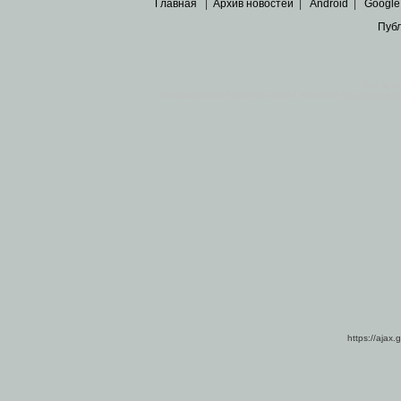
Главная
|
Архив новостей
|
Android
|
Google
Пуб
Все пра
Основными материалами сайта являются
архивные ко
https://ajax.