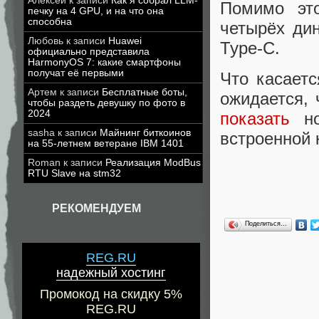
Алексей
к записи
Как я собрал LLM-
Помимо это
печку на 4 GPU, и на что она
способна
четырёх ди
Любовь
к записи
Huawei
Type-C.
официально представила
HarmonyOS 7: какие смартфоны
получат её первыми
Что касаетс
Артем
к записи
Бесплатные боты,
ожидается, 
чтобы раздеть девушку по фото в
2024
показать
но
sasha
к записи
Майнинг биткоинов
встроенной 
на 55-летнем ветеране IBM 1401
Roman
к записи
Реализация ModBus
RTU Slave на stm32
РЕКОМЕНДУЕМ
Поделиться…
REG.RU
надежный хостинг
Промокод на скидку 5%
REG.RU