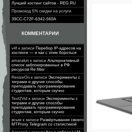
Лучший хостинг сайтов - REG.RU
Промокод 5% скидки на услуги
39CC-C72F-6342-560A
КОММЕНТАРИИ
v4f
к записи
Перебор IP-адресов на
хостинге — и как с этим бороться
amarakin
к записи
Альтернативный
список заблокированных в РФ
ресурсов Re:filter
ResizeOn
к записи
Эксперименты с
тиграми и другие способы
преподавать программирование
студентам, которым скучно
Text2Vid
к записи
Эксперименты с
тиграми и другие способы
преподавать программирование
студентам, которым скучно
всым
к записи
Развёртывание своего
MTProxy Telegram со статистикой