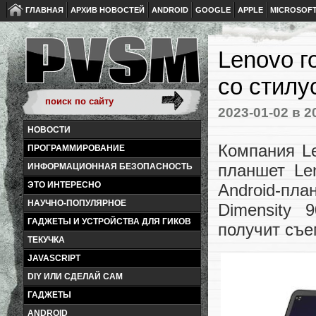
ГЛАВНАЯ
АРХИВ НОВОСТЕЙ
ANDROID
GOOGLE
APPLE
MICROSOF
Lenovo г
со стилу
2023-01-02
в 2
НОВОСТИ
Компания L
ПРОГРАММИРОВАНИЕ
планшет Le
ИНФОРМАЦИОННАЯ БЕЗОПАСНОСТЬ
ЭТО ИНТЕРЕСНО
Android-пл
НАУЧНО-ПОПУЛЯРНОЕ
Dimensity 
ГАДЖЕТЫ И УСТРОЙСТВА ДЛЯ ГИКОВ
получит съе
ТЕКУЧКА
JAVASCRIPT
DIY ИЛИ СДЕЛАЙ САМ
ГАДЖЕТЫ
ANDROID