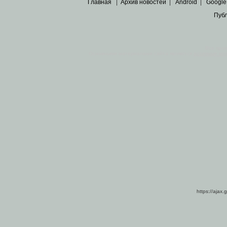
Главная
|
Архив новостей
|
Android
|
Google
Пуб
Все пра
Основными материалами сайта являются
архивные ко
https://ajax.