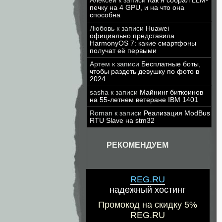
Алексей
к записи
Как я собрал LLM-
печку на 4 GPU, и на что она
способна
Любовь
к записи
Huawei
официально представила
HarmonyOS 7: какие смартфоны
получат её первыми
Артем
к записи
Бесплатные боты,
чтобы раздеть девушку по фото в
2024
sasha
к записи
Майнинг биткоинов
на 55-летнем ветеране IBM 1401
Roman
к записи
Реализация ModBus
RTU Slave на stm32
РЕКОМЕНДУЕМ
REG.RU
надежный хостинг
Промокод на скидку 5%
REG.RU