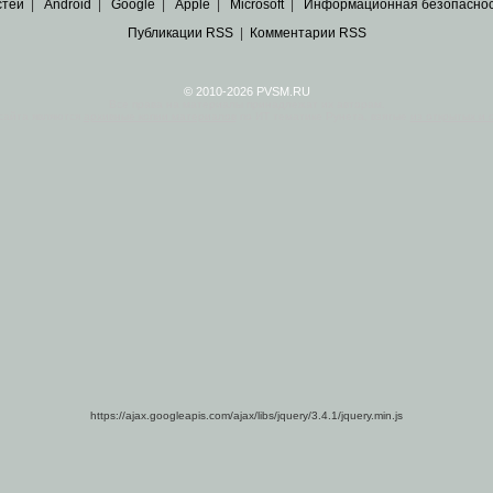
стей
|
Android
|
Google
|
Apple
|
Microsoft
|
Информационная безопасно
Публикации RSS
|
Комментарии RSS
© 2010-2026 PVSM.RU
Все права на материалы принадлежат их авторам.
сайта являются
архивные копии материалов
по ИТ тематике Рунета, взятые
из открытых и 
https://ajax.googleapis.com/ajax/libs/jquery/3.4.1/jquery.min.js