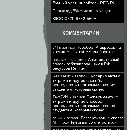
Лучший хостинг сайтов - REG.RU
Промокод 5% скидки на услуги
39CC-C72F-6342-560A
КОММЕНТАРИИ
v4f
к записи
Перебор IP-адресов на
хостинге — и как с этим бороться
amarakin
к записи
Альтернативный
список заблокированных в РФ
ресурсов Re:filter
ResizeOn
к записи
Эксперименты с
тиграми и другие способы
преподавать программирование
студентам, которым скучно
Text2Vid
к записи
Эксперименты с
тиграми и другие способы
преподавать программирование
студентам, которым скучно
всым
к записи
Развёртывание своего
MTProxy Telegram со статистикой