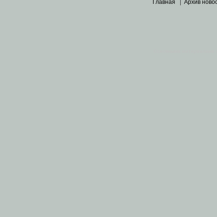
Главная
|
Архив ново
Основными материалами 