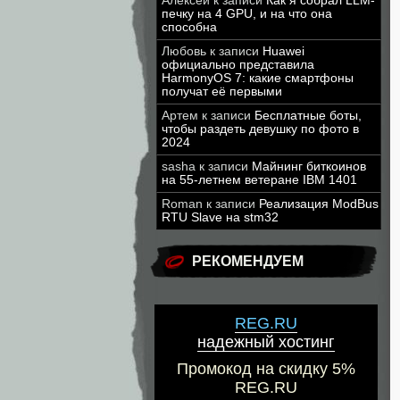
Алексей
к записи
Как я собрал LLM-
печку на 4 GPU, и на что она
способна
Любовь
к записи
Huawei
официально представила
HarmonyOS 7: какие смартфоны
получат её первыми
Артем
к записи
Бесплатные боты,
чтобы раздеть девушку по фото в
2024
sasha
к записи
Майнинг биткоинов
на 55-летнем ветеране IBM 1401
Roman
к записи
Реализация ModBus
RTU Slave на stm32
РЕКОМЕНДУЕМ
REG.RU
надежный хостинг
Промокод на скидку 5%
REG.RU