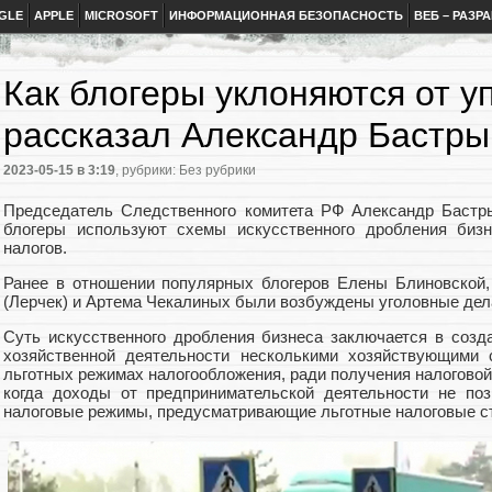
GLE
APPLE
MICROSOFT
ИНФОРМАЦИОННАЯ БЕЗОПАСНОСТЬ
ВЕБ – РАЗР
Как блогеры уклоняются от у
рассказал Александр Бастры
2023-05-15
в 3:19
, рубрики: Без рубрики
Председатель Следственного комитета РФ Александр Бастр
блогеры используют схемы искусственного дробления бизн
налогов.
Ранее в отношении популярных блогеров Елены Блиновской
(Лерчек) и Артема Чекалиных были возбуждены уголовные дела
Суть искусственного дробления бизнеса заключается в созд
хозяйственной деятельности несколькими хозяйствующими 
льготных режимах налогообложения, ради получения налоговой
когда доходы от предпринимательской деятельности не по
налоговые режимы, предусматривающие льготные налоговые ст