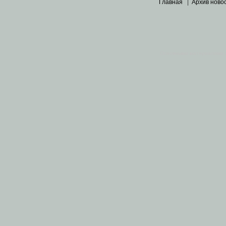
Главная
|
Архив ново
Основными материалами 