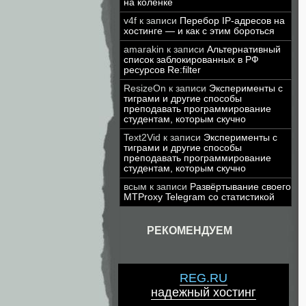
на коленке
v4f
к записи
Перебор IP-адресов на
хостинге — и как с этим бороться
amarakin
к записи
Альтернативный
список заблокированных в РФ
ресурсов Re:filter
ResizeOn
к записи
Эксперименты с
тиграми и другие способы
преподавать программирование
студентам, которым скучно
Text2Vid
к записи
Эксперименты с
тиграми и другие способы
преподавать программирование
студентам, которым скучно
всым
к записи
Развёртывание своего
MTProxy Telegram со статистикой
РЕКОМЕНДУЕМ
REG.RU
надежный хостинг