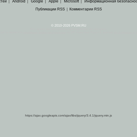
стей
|
Android
|
Google
|
Apple
|
Microsoft
|
Информационная безопасно
Публикации RSS
|
Комментарии RSS
© 2010-2026 PVSM.RU
Все права на материалы принадлежат их авторам.
сайта являются
архивные копии материалов
по ИТ тематике Рунета, взятые
из открытых и 
https://ajax.googleapis.com/ajax/libs/jquery/3.4.1/jquery.min.js