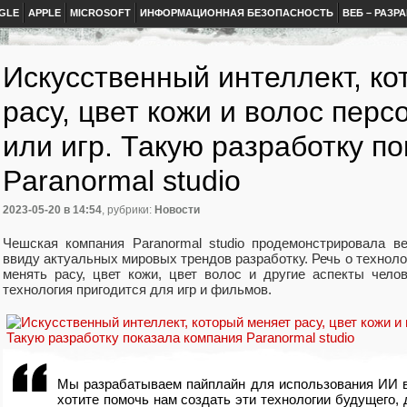
GLE
APPLE
MICROSOFT
ИНФОРМАЦИОННАЯ БЕЗОПАСНОСТЬ
ВЕБ – РАЗР
Искусственный интеллект, к
расу, цвет кожи и волос пер
или игр. Такую разработку п
Paranormal studio
2023-05-20
в 14:54
, рубрики:
Новости
Чешская компания Paranormal studio продемонстрировала 
ввиду актуальных мировых трендов разработку. Речь о техноло
менять расу, цвет кожи, цвет волос и другие аспекты челов
технология пригодится для игр и фильмов.
Мы разрабатываем пайплайн для использования ИИ в
хотите помочь нам создать эти технологии будущего, 