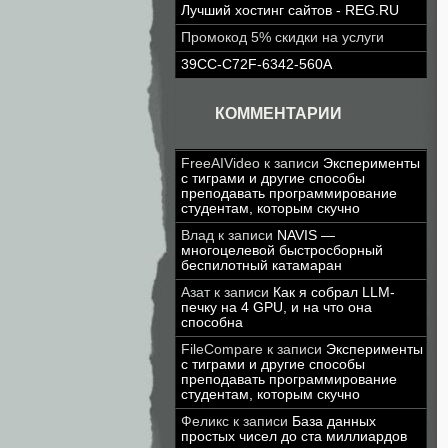
Лучший хостинг сайтов - REG.RU
Промокод 5% скидки на услуги
39CC-C72F-6342-560A
КОММЕНТАРИИ
FreeAIVideo
к записи
Эксперименты
с тиграми и другие способы
преподавать программирование
студентам, которым скучно
Влад
к записи
NAVIS —
многоцелевой быстросборный
беспилотный катамаран
Азат
к записи
Как я собрал LLM-
печку на 4 GPU, и на что она
способна
FileCompare
к записи
Эксперименты
с тиграми и другие способы
преподавать программирование
студентам, которым скучно
Феликс
к записи
База данных
простых чисел до ста миллиардов