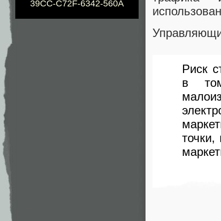
39CC-C72F-6342-560A
использова
Управляющи
Риск с
в то
малои
элект
маркет
точки,
маркет