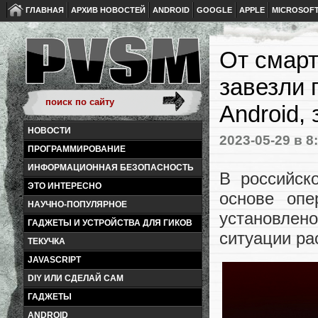
ГЛАВНАЯ
АРХИВ НОВОСТЕЙ
ANDROID
GOOGLE
APPLE
MICROSOF
От смарт
завезли 
Android,
НОВОСТИ
2023-05-29
в 8
ПРОГРАММИРОВАНИЕ
ИНФОРМАЦИОННАЯ БЕЗОПАСНОСТЬ
В российск
ЭТО ИНТЕРЕСНО
основе опе
НАУЧНО-ПОПУЛЯРНОЕ
установлен
ГАДЖЕТЫ И УСТРОЙСТВА ДЛЯ ГИКОВ
ситуации ра
ТЕКУЧКА
JAVASCRIPT
DIY ИЛИ СДЕЛАЙ САМ
ГАДЖЕТЫ
ANDROID