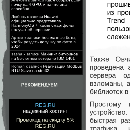
Алексей
к записи
Как я собрал LLM-
прошив
печку на 4 GPU, и на что она
способна
из про
Любовь
к записи
Huawei
Trend
официально представила
HarmonyOS 7: какие смартфоны
польз
получат её первыми
слежен
Артем
к записи
Бесплатные боты,
чтобы раздеть девушку по фото в
2024
sasha
к записи
Майнинг биткоинов
Также Овч
на 55-летнем ветеране IBM 1401
проведена 
Roman
к записи
Реализация ModBus
RTU Slave на stm32
сервера о
взломаны, а
РЕКОМЕНДУЕМ
библиотек в
Простому 
REG.RU
надежный хостинг
устройство
быстрая ра
Промокод на скидку 5%
REG.RU
трафика 