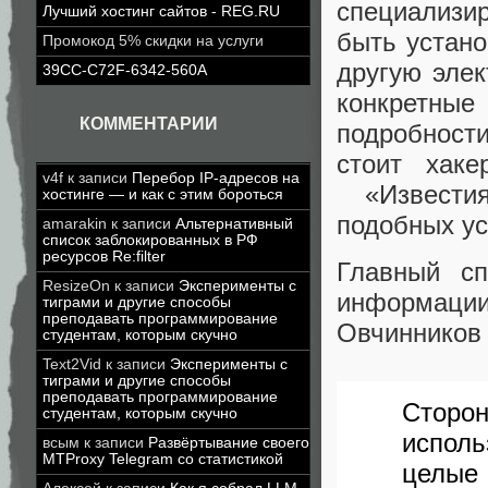
специализи
Лучший хостинг сайтов - REG.RU
быть устан
Промокод 5% скидки на услуги
другую элек
39CC-C72F-6342-560A
конкретные
КОММЕНТАРИИ
подробности
стоит хак
v4f
к записи
Перебор IP-адресов на
«Известия
хостинге — и как с этим бороться
подобных ус
amarakin
к записи
Альтернативный
список заблокированных в РФ
ресурсов Re:filter
Главный сп
ResizeOn
к записи
Эксперименты с
информац
тиграми и другие способы
преподавать программирование
Овчинников 
студентам, которым скучно
Text2Vid
к записи
Эксперименты с
тиграми и другие способы
преподавать программирование
Стор
студентам, которым скучно
испол
всым
к записи
Развёртывание своего
MTProxy Telegram со статистикой
целые