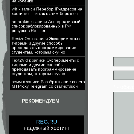
на коленке
v4f
к записи
Перебор IP-адресов на
хостинге — и как с этим бороться
amarakin
к записи
Альтернативный
список заблокированных в РФ
ресурсов Re:filter
ResizeOn
к записи
Эксперименты с
тиграми и другие способы
преподавать программирование
студентам, которым скучно
Text2Vid
к записи
Эксперименты с
тиграми и другие способы
преподавать программирование
студентам, которым скучно
всым
к записи
Развёртывание своего
* - обя
MTProxy Telegram со статистикой
РЕКОМЕНДУЕМ
REG.RU
надежный хостинг