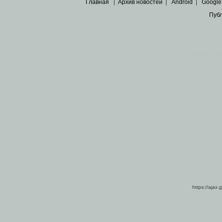
Главная
|
Архив новостей
|
Android
|
Google
Пуб
Все пра
Основными материалами сайта являются
архивные ко
https://ajax.