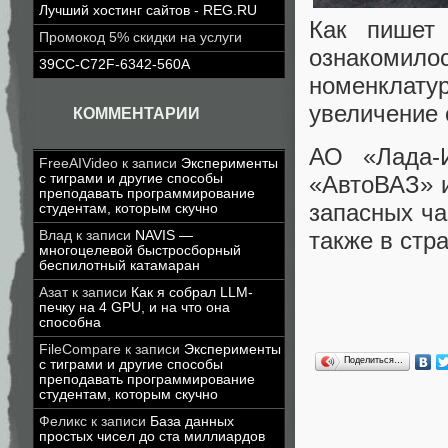
Лучший хостинг сайтов - REG.RU
Как пишет 
Промокод 5% скидки на услуги
ознакомило
39CC-C72F-6342-560A
номенклату
увеличение 
КОММЕНТАРИИ
АО «Лада-
FreeAIVideo
к записи
Эксперименты
с тиграми и другие способы
«АвтоВАЗ» 
преподавать программирование
запасных ча
студентам, которым скучно
также в стр
Влад
к записи
NAVIS —
многоцелевой быстросборный
беспилотный катамаран
Азат
к записи
Как я собрал LLM-
печку на 4 GPU, и на что она
способна
FileCompare
к записи
Эксперименты
Поделиться…
с тиграми и другие способы
преподавать программирование
студентам, которым скучно
Феликс
к записи
База данных
простых чисел до ста миллиардов