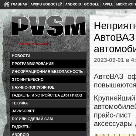
ГЛАВНАЯ
АРХИВ НОВОСТЕЙ
ANDROID
GOOGLE
APPLE
MICROSOF
Неприятн
АвтоВАЗ 
автомоб
НОВОСТИ
2023-09-01
в 4
ПРОГРАММИРОВАНИЕ
ИНФОРМАЦИОННАЯ БЕЗОПАСНОСТЬ
АвтоВАЗ оф
ЭТО ИНТЕРЕСНО
повышаются 
НАУЧНО-ПОПУЛЯРНОЕ
ГАДЖЕТЫ И УСТРОЙСТВА ДЛЯ ГИКОВ
Крупнейший
ТЕКУЧКА
автомобиле
JAVASCRIPT
прайс-лист
DIY ИЛИ СДЕЛАЙ САМ
аксессуары 
ГАДЖЕТЫ
ANDROID