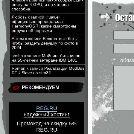
Алексей
к записи
Как я собрал LLM-
печку на 4 GPU, и на что она
способна
Любовь
к записи
Huawei
официально представила
HarmonyOS 7: какие смартфоны
получат её первыми
Артем
к записи
Бесплатные боты,
чтобы раздеть девушку по фото в
2024
sasha
к записи
Майнинг биткоинов
* - обя
на 55-летнем ветеране IBM 1401
Roman
к записи
Реализация ModBus
RTU Slave на stm32
РЕКОМЕНДУЕМ
REG.RU
надежный хостинг
Промокод на скидку 5%
REG.RU