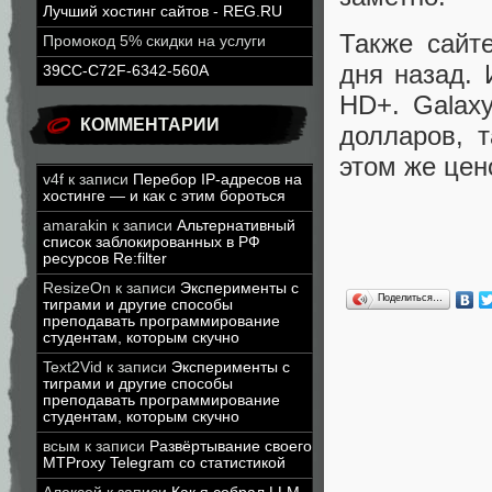
Лучший хостинг сайтов - REG.RU
Также сайт
Промокод 5% скидки на услуги
дня назад. 
39CC-C72F-6342-560A
HD+. Galax
КОММЕНТАРИИ
долларов, 
этом же цен
v4f
к записи
Перебор IP-адресов на
хостинге — и как с этим бороться
amarakin
к записи
Альтернативный
список заблокированных в РФ
ресурсов Re:filter
ResizeOn
к записи
Эксперименты с
Поделиться…
тиграми и другие способы
преподавать программирование
студентам, которым скучно
Text2Vid
к записи
Эксперименты с
тиграми и другие способы
преподавать программирование
студентам, которым скучно
всым
к записи
Развёртывание своего
MTProxy Telegram со статистикой