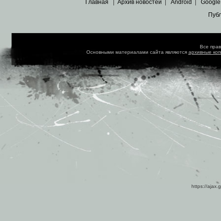
Главная
|
Архив новостей
|
Android
|
Google
Пуб
Все пра
Основными материалами сайта являются
архивные ко
https://ajax.