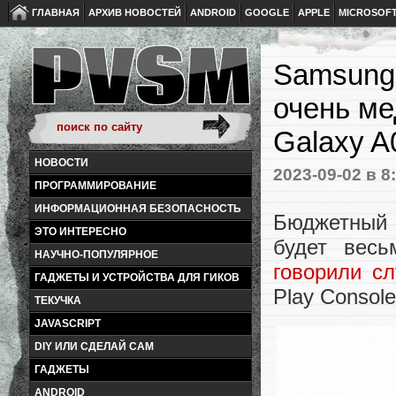
ГЛАВНАЯ
АРХИВ НОВОСТЕЙ
ANDROID
GOOGLE
APPLE
MICROSOF
Samsung 
очень м
Galaxy A
НОВОСТИ
2023-09-02
в 8
ПРОГРАММИРОВАНИЕ
ИНФОРМАЦИОННАЯ БЕЗОПАСНОСТЬ
Бюджетный 
ЭТО ИНТЕРЕСНО
будет вес
НАУЧНО-ПОПУЛЯРНОЕ
говорили сл
ГАДЖЕТЫ И УСТРОЙСТВА ДЛЯ ГИКОВ
Play Consol
ТЕКУЧКА
JAVASCRIPT
DIY ИЛИ СДЕЛАЙ САМ
ГАДЖЕТЫ
ANDROID