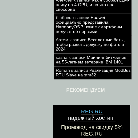
Алексей
к записи
Как я собрал LLM-
печку на 4 GPU, и на что она
способна
Любовь
к записи
Huawei
официально представила
HarmonyOS 7: какие смартфоны
получат её первыми
Артем
к записи
Бесплатные боты,
чтобы раздеть девушку по фото в
2024
sasha
к записи
Майнинг биткоинов
на 55-летнем ветеране IBM 1401
Roman
к записи
Реализация ModBus
RTU Slave на stm32
РЕКОМЕНДУЕМ
REG.RU
надежный хостинг
Промокод на скидку 5%
REG.RU