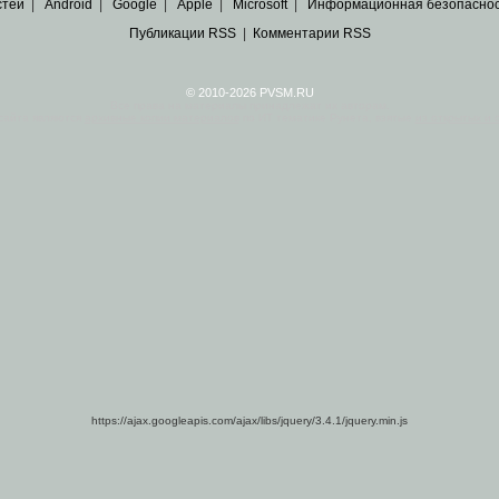
стей
|
Android
|
Google
|
Apple
|
Microsoft
|
Информационная безопасно
Публикации RSS
|
Комментарии RSS
© 2010-2026 PVSM.RU
Все права на материалы принадлежат их авторам.
сайта являются
архивные копии материалов
по ИТ тематике Рунета, взятые
из открытых и 
https://ajax.googleapis.com/ajax/libs/jquery/3.4.1/jquery.min.js