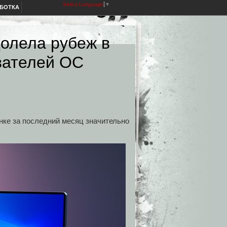
Select Language
▼
АБОТКА
долела рубеж в
вателей ОС
ынке за последний месяц значительно