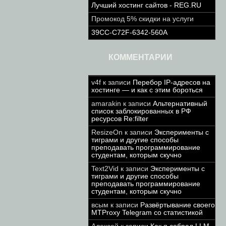
Лучший хостинг сайтов - REG.RU
Промокод 5% скидки на услуги
39CC-C72F-6342-560A
КОММЕНТАРИИ
v4f
к записи
Перебор IP-адресов на
хостинге — и как с этим бороться
amarakin
к записи
Альтернативный
список заблокированных в РФ
ресурсов Re:filter
ResizeOn
к записи
Эксперименты с
тиграми и другие способы
преподавать программирование
студентам, которым скучно
Text2Vid
к записи
Эксперименты с
тиграми и другие способы
преподавать программирование
студентам, которым скучно
всым
к записи
Развёртывание своего
MTProxy Telegram со статистикой