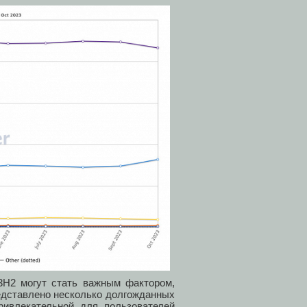
H2 могут стать важным фактором,
едставлено несколько долгожданных
ивлекательной для пользователей