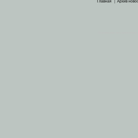
Главная
|
Архив ново
Основными материалами 