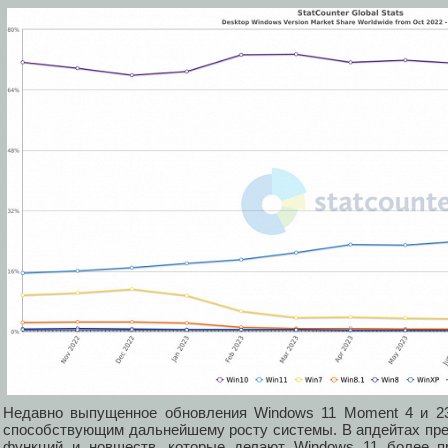
Недавно выпущенное обновления Windows 11 Moment 4 и 23
способствующим дальнейшему росту системы. В апдейтах пр
функций и новшеств, которые делают Windows 11 более пр