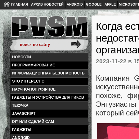
ГЛАВНАЯ
АРХИВ НОВОСТЕЙ
ANDROID
GOOGLE
APPLE
MICROSOF
Когда ес
недостат
организа
НОВОСТИ
2023-11-22
в 1
ПРОГРАММИРОВАНИЕ
ИНФОРМАЦИОННАЯ БЕЗОПАСНОСТЬ
Компания G
ЭТО ИНТЕРЕСНО
искусственн
НАУЧНО-ПОПУЛЯРНОЕ
похоже, фи
ГАДЖЕТЫ И УСТРОЙСТВА ДЛЯ ГИКОВ
Энтузиасты
ТЕКУЧКА
который сей
JAVASCRIPT
DIY ИЛИ СДЕЛАЙ САМ
ГАДЖЕТЫ
ANDROID