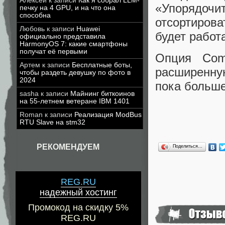
Алексей
к записи
Как я собрал LLM-
«Упорядоч
печку на 4 GPU, и на что она
способна
отсортирова
Любовь
к записи
Huawei
будет работ
официально представила
HarmonyOS 7: какие смартфоны
получат её первыми
Опция Comp
Артем
к записи
Бесплатные боты,
расширенну
чтобы раздеть девушку по фото в
2024
пока больше
sasha
к записи
Майнинг биткоинов
на 55-летнем ветеране IBM 1401
Roman
к записи
Реализация ModBus
RTU Slave на stm32
РЕКОМЕНДУЕМ
Поделиться…
REG.RU
надежный хостинг
Промокод на скидку 5%
REG.RU