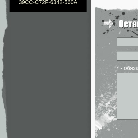
39CC-C72F-6342-560A
* - обя