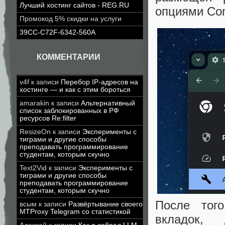
Лучший хостинг сайтов - REG.RU
опциями Com
Промокод 5% скидки на услуги
39CC-C72F-6342-560A
КОММЕНТАРИИ
v4f
к записи
Перебор IP-адресов на
хостинге — и как с этим бороться
amarakin
к записи
Альтернативный
список заблокированных в РФ
ресурсов Re:filter
ResizeOn
к записи
Эксперименты с
тиграми и другие способы
преподавать программирование
студентам, которым скучно
Text2Vid
к записи
Эксперименты с
тиграми и другие способы
преподавать программирование
студентам, которым скучно
После того
всым
к записи
Развёртывание своего
MTProxy Telegram со статистикой
вкладок, 