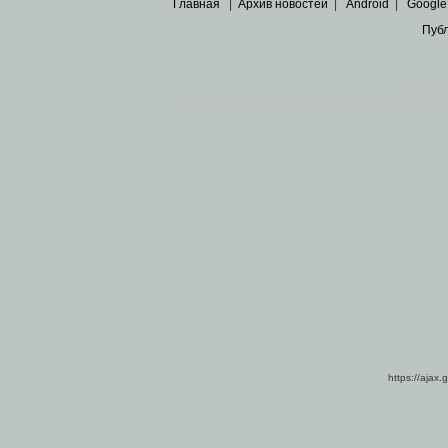
Главная
|
Архив новостей
|
Android
|
Google
Пуб
Все пра
Основными материалами сайта являются
архивные ко
https://ajax.