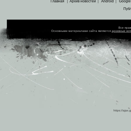
Главная
|
Архив новостей
|
Android
|
Google
Пуб
Все пра
Основными материалами сайта являются
архивные ко
https://ajax.