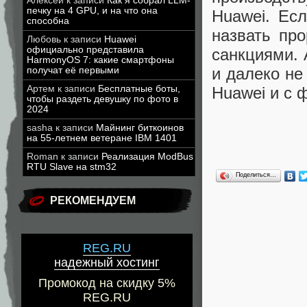
Алексей
к записи
Как я собрал LLM-
печку на 4 GPU, и на что она
Huawei. Есл
способна
назвать пр
Любовь
к записи
Huawei
официально представила
санкциями. 
HarmonyOS 7: какие смартфоны
и далеко н
получат её первыми
Артем
к записи
Бесплатные боты,
Huawei и с
чтобы раздеть девушку по фото в
2024
sasha
к записи
Майнинг биткоинов
на 55-летнем ветеране IBM 1401
Roman
к записи
Реализация ModBus
RTU Slave на stm32
Поделиться…
РЕКОМЕНДУЕМ
REG.RU
надежный хостинг
Промокод на скидку 5%
REG.RU