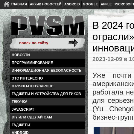
ГЛАВНАЯ
АРХИВ НОВОСТЕЙ
ANDROID
GOOGLE
APPLE
MICROSOF
В 2024 г
отрасли»
инновац
НОВОСТИ
2023-12-09
в 1
ПРОГРАММИРОВАНИЕ
ИНФОРМАЦИОННАЯ БЕЗОПАСНОСТЬ
Уже почти
ЭТО ИНТЕРЕСНО
американс
НАУЧНО-ПОПУЛЯРНОЕ
работала не
ГАДЖЕТЫ И УСТРОЙСТВА ДЛЯ ГИКОВ
для серьез
ТЕКУЧКА
(Yu Chengd
JAVASCRIPT
бизнес-груп
DIY ИЛИ СДЕЛАЙ САМ
ГАДЖЕТЫ
ANDROID