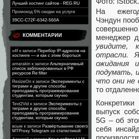
Фото: iStock
Лучший хостинг сайтов - REG.RU
На ежего
Промокод 5% скидки на услуги
Чэндун пооб
39CC-C72F-6342-560A
совершенно
КОММЕНТАРИИ
менеджер д
увидите, 
v4f
к записи
Перебор IP-адресов на
отрасли. 
хостинге — и как с этим бороться
ожидания 
amarakin
к записи
Альтернативный
список заблокированных в РФ
подумать, и
ресурсов Re:filter
что они не
ResizeOn
к записи
Эксперименты с
тиграми и другие способы
то отдаленно
преподавать программирование
студентам, которым скучно
Конкретики
Text2Vid
к записи
Эксперименты с
тиграми и другие способы
выпуск соб
преподавать программирование
студентам, которым скучно
5G – об эт
всым
к записи
Развёртывание своего
себя инсайд
MTProxy Telegram со статистикой
производст