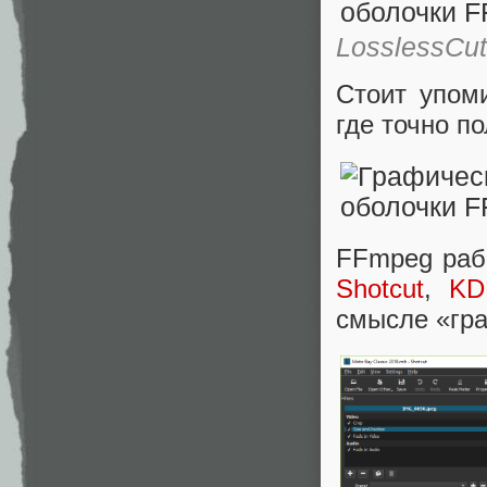
LosslessCut
Стоит упом
где точно п
FFmpeg раб
Shotcut
,
KD
смысле «гра