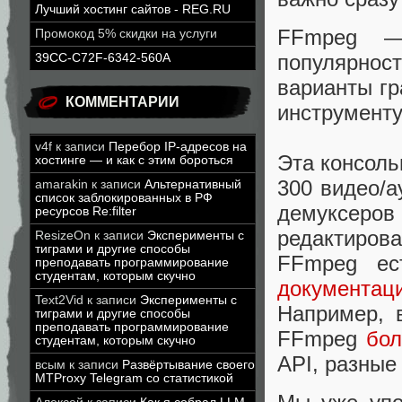
Лучший хостинг сайтов - REG.RU
FFmpeg —
Промокод 5% скидки на услуги
популярност
39CC-C72F-6342-560A
варианты гр
КОММЕНТАРИИ
инструменту
v4f
к записи
Перебор IP-адресов на
Эта консоль
хостинге — и как с этим бороться
300 видео/а
amarakin
к записи
Альтернативный
список заблокированных в РФ
демуксер
ресурсов Re:filter
редактиров
ResizeOn
к записи
Эксперименты с
тиграми и другие способы
FFmpeg ес
преподавать программирование
студентам, которым скучно
документац
Text2Vid
к записи
Эксперименты с
Например, 
тиграми и другие способы
преподавать программирование
FFmpeg
бол
студентам, которым скучно
API, разные
всым
к записи
Развёртывание своего
MTProxy Telegram со статистикой