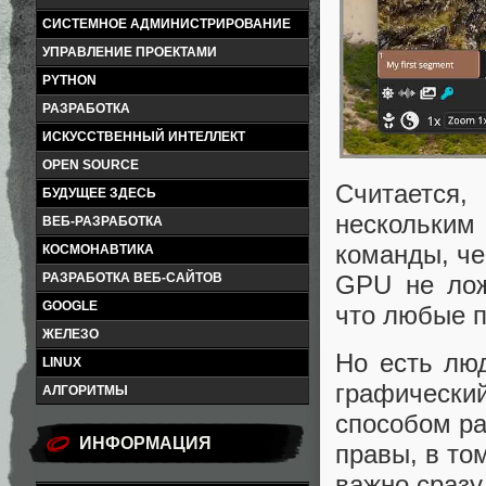
СИСТЕМНОЕ АДМИНИСТРИРОВАНИЕ
УПРАВЛЕНИЕ ПРОЕКТАМИ
PYTHON
РАЗРАБОТКА
ИСКУССТВЕННЫЙ ИНТЕЛЛЕКТ
OPEN SOURCE
Считается
БУДУЩЕЕ ЗДЕСЬ
нескольким
ВЕБ-РАЗРАБОТКА
команды, че
КОСМОНАВТИКА
РАЗРАБОТКА ВЕБ-САЙТОВ
GPU не лож
GOOGLE
что любые п
ЖЕЛЕЗО
Но есть лю
LINUX
графически
АЛГОРИТМЫ
способом ра
ИНФОРМАЦИЯ
правы, в то
важно сразу