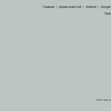
Главная
|
Архив новостей
|
Android
|
Google
Пуб
Все пра
Основными материалами сайта являются
архивные ко
https://ajax.