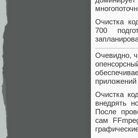
многопоточн
Очистка ко
700 подго
запланирова
Очевидно, 
опенсорсный
обеспечива
приложени
Очистка ко
внедрять н
После пров
сам FFmpeg
графические