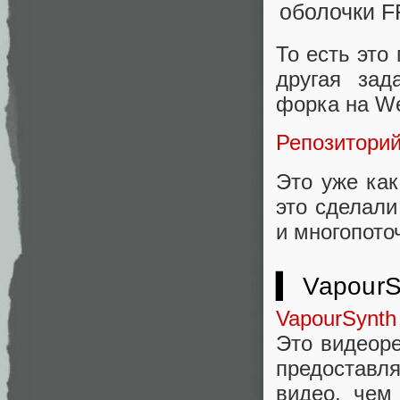
То есть это
другая зад
форка на We
Репозитори
Это уже ка
это сделали
и многопото
▍ VapourS
VapourSynth
Это видеоре
предоставля
видео, чем