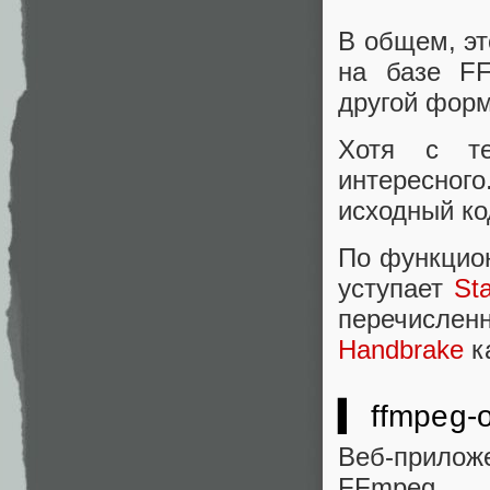
В общем, эт
на базе FF
другой форм
Хотя с те
интересного
исходный ко
По функцион
уступает
Sta
перечисленн
Handbrake
к
▍ ffmpeg-o
Веб-прило
FFmpeg,