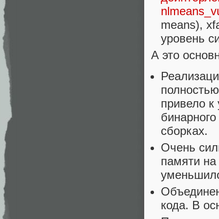
nlmeans_v
means), xf
уровень си
А это основ
Реализаци
полностью 
привело к
бинарного
сборках.
Очень сил
памяти на
уменьшило
Объединен
кода. В о