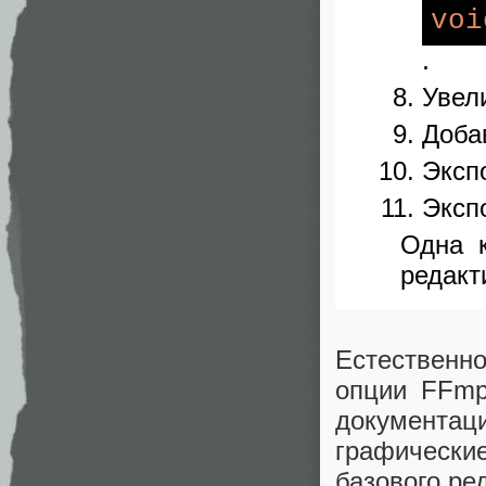
voi
.
Увел
Доба
Эксп
Эксп
Одна 
редакт
Естественн
опции FFmp
документац
графическ
базового ре