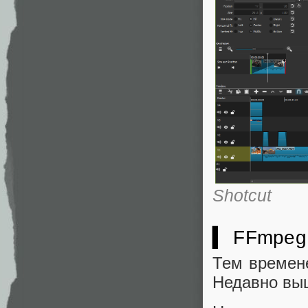
Shotcut
▍ FFmpeg
Тем времен
Недавно вы