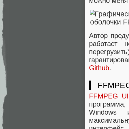
можно менят
Автор преду
работает н
перегрузи
гарантиров
Github
.
▍ FFMPEG
FFMPEG UI
программа,
Windows и
максималь
интерфейс.