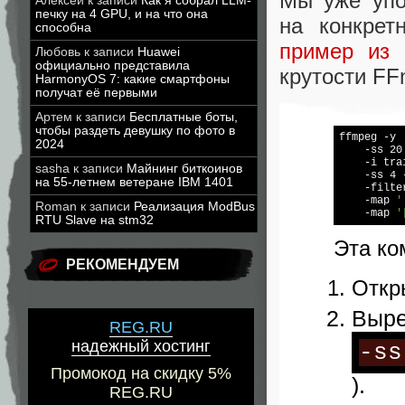
Мы уже уп
Алексей
к записи
Как я собрал LLM-
печку на 4 GPU, и на что она
на конкре
способна
пример из 
Любовь
к записи
Huawei
официально представила
крутости FF
HarmonyOS 7: какие смартфоны
получат её первыми
Артем
к записи
Бесплатные боты,
чтобы раздеть девушку по фото в
ffmpeg -y  
2024
    -ss 20
    -i trai
sasha
к записи
Майнинг биткоинов
    -ss 4 
на 55-летнем ветеране IBM 1401
    -filte
    -map 
'
Roman
к записи
Реализация ModBus
    -map 
'
RTU Slave на stm32
Эта ко
РЕКОМЕНДУЕМ
Откр
Выре
REG.RU
надежный хостинг
-ss
Промокод на скидку 5%
).
REG.RU