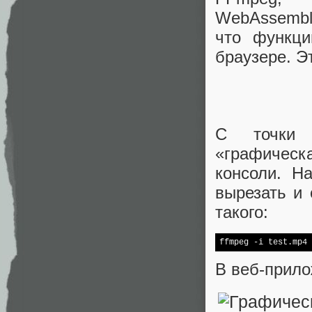
WebAssembly
что функц
браузере. Э
С точки з
«графическ
консоли. Н
вырезать и 
такого:
ffmpeg -i test.mp4 
В веб-прило