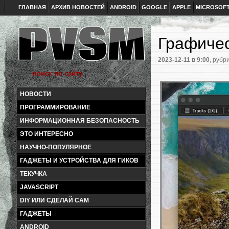
ГЛАВНАЯ
АРХИВ НОВОСТЕЙ
ANDROID
GOOGLE
APPLE
MICROSOF
Графиче
2023-12-11
в 9:00
, рубр
НОВОСТИ
ПРОГРАММИРОВАНИЕ
ИНФОРМАЦИОННАЯ БЕЗОПАСНОСТЬ
ЭТО ИНТЕРЕСНО
НАУЧНО-ПОПУЛЯРНОЕ
ГАДЖЕТЫ И УСТРОЙСТВА ДЛЯ ГИКОВ
ТЕКУЧКА
JAVASCRIPT
DIY ИЛИ СДЕЛАЙ САМ
ГАДЖЕТЫ
ANDROID