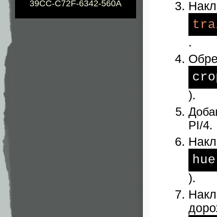
39CC-C72F-6342-560A
Накл
tra
.
Обре
cro
).
Доба
PI/4.
Накл
hue
).
Накл
доро