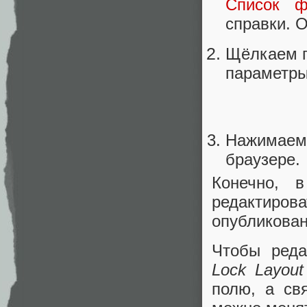
Список ф
справки.
Щёлкаем п
параметры
Нажимае
браузере.
Конечно, 
редактир
опубликован
Чтобы реда
Lock Layout
полю, а св