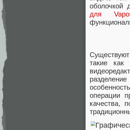
оболочкой
для Vapou
функционал
Существуют
такие как
видеоредак
разделени
особеннос
операции п
качества, 
традиционны