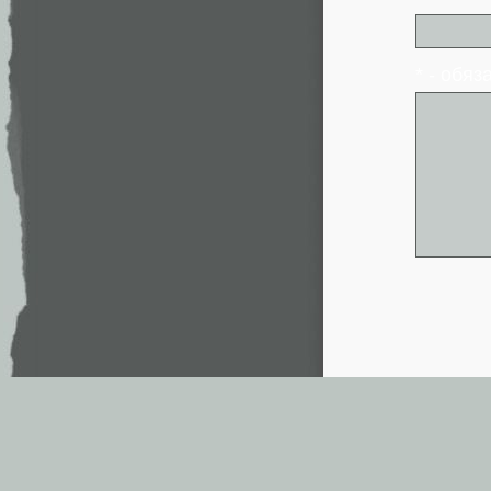
* - обя