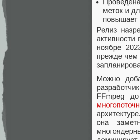
Проведена
меток и д
повышает 
Релиз назр
активности 
ноябре 202
прежде чем 
запланирова
Можно доба
разработчи
FFmpeg до 
многопоточ
архитектуре
она замет
многоядер
доминирует 