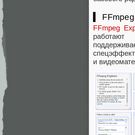
▍ FFmpeg 
FFmpeg Exp
работают
поддержив
спецэффект
и видеомате