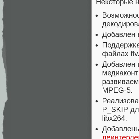
Некоторые н
Возможнос
декодиров
Добавлен 
Поддержка
файлах flv
Добавлен 
медиаконт
развиваем
MPEG-5.
Реализова
P_SKIP дл
libx264.
Добавлены
деинтерле