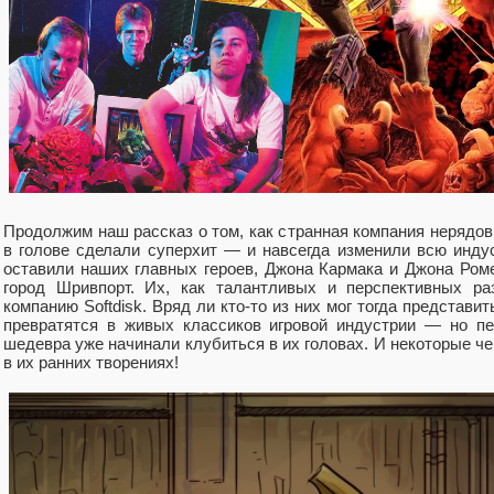
Продолжим наш рассказ о том, как странная компания нерядо
в голове сделали суперхит — и навсегда изменили всю инду
оставили наших главных героев, Джона Кармака и Джона Роме
город Шривпорт. Их, как талантливых и перспективных ра
компанию Softdisk. Вряд ли кто-то из них мог тогда представит
превратятся в живых классиков игровой индустрии — но п
шедевра уже начинали клубиться в их головах. И некоторые 
в их ранних творениях!