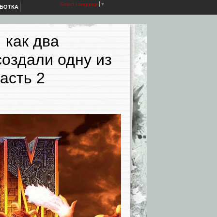
Select Language
▼
АБОТКА
 как два
создали одну из
асть 2