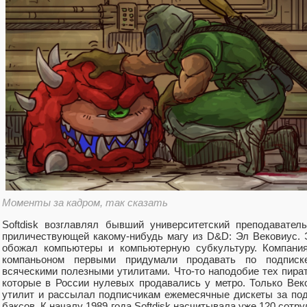
Моменты за кадром, так сказать
Softdisk возглавлял бывший университетский преподавате
приличествующей какому-нибудь магу из D&D: Эл Вековиус.
обожал компьютеры и компьютерную субкультуру. Компания
компаньоном первыми придумали продавать по подписке
всяческими полезными утилитами. Что-то наподобие тех пира
которые в России нулевых продавались у метро. Только Век
утилит и рассылал подписчикам ежемесячные дискеты за по
баксов. К началу 1989 года Softdisk насчитывала уже 120 сот