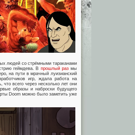
вых людей со стрёмными тараканами
стрию геймдева. В
прошлый раз
мы
ро, на пути в мрачный луизианский
зработчиков игр, ждала работа на
ь, что всего через несколько лет они
ервые образы и наброски будущего
черты Doom можно было заметить уже