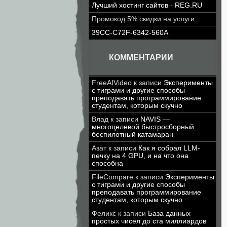
Лучший хостинг сайтов - REG.RU
Промокод 5% скидки на услуги
39CC-C72F-6342-560A
КОММЕНТАРИИ
FreeAIVideo
к записи
Эксперименты
с тиграми и другие способы
преподавать программирование
студентам, которым скучно
Влад
к записи
NAVIS —
многоцелевой быстросборный
беспилотный катамаран
Азат
к записи
Как я собрал LLM-
печку на 4 GPU, и на что она
способна
FileCompare
к записи
Эксперименты
с тиграми и другие способы
преподавать программирование
студентам, которым скучно
Феликс
к записи
База данных
простых чисел до ста миллиардов