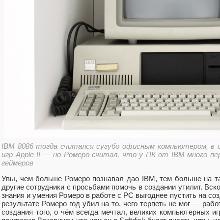
IBM 8086 тогда считался сугубо офисным компьютером, в 
игр Apple II — но Ромеро считал, что у ПК от IBM много п
геймеров
Увы, чем больше Ромеро познавал дао IBM, тем больше на т
другие сотрудники с просьбами помочь в создании утилит. Вско
знания и умения Ромеро в работе с PC выгоднее пустить на соз
результате Ромеро год убил на то, чего терпеть не мог — раб
создания того, о чём всегда мечтал, великих компьютерных иг