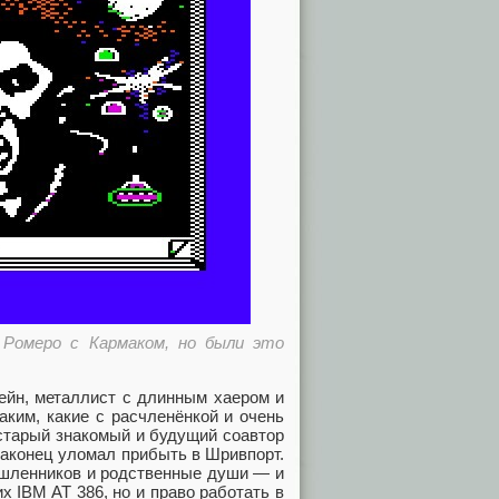
 Ромеро с Кармаком, но были это
ейн, металлист с длинным хаером и
ким, какие с расчленёнкой и очень
старый знакомый и будущий соавтор
наконец уломал прибыть в Шривпорт.
ышленников и родственные души — и
 IBM AT 386, но и право работать в