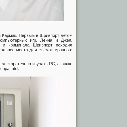
н Кармак. Первым в Шривпорт летом
омпьютерных игр, Лейна и Джея.
к и криминала Шривпорт походил
еальное место для съёмок мрачного
ся старательно изучать PC, а также
ора Intel.