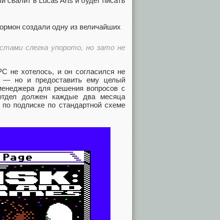
ли свалит в Lucas Arts и будет писать
естами слегка упорото, но зато не
C не хотелось, и он согласился не
р — но и предоставить ему целый
менеджера для решения вопросов с
 отдел должен каждые два месяца
я по подписке по стандартной схеме