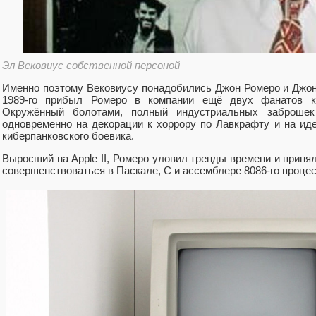
Эл Вековиус собственной персоной
Именно поэтому Вековиусу понадобились Джон Ромеро и Джо
1989-го прибыл Ромеро в компании ещё двух фанатов к
Окружённый болотами, полный индустриальных заброше
одновременно на декорации к хоррору по Лавкрафту и на ид
киберпанковского боевика.
Выросший на Apple II, Ромеро уловил тренды времени и принял
совершенствоваться в Паскале, C и ассемблере 8086-го процесс