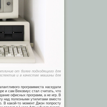
отличие от более подходящего для
ерспектив и в качестве машины для
алантливого программиста наседали
ре и сам Вековиус стал считать, что
дание офисных программ, а не игр. В
оту над полезными утилитами вместо
р. В какой-то момент Джон попросту