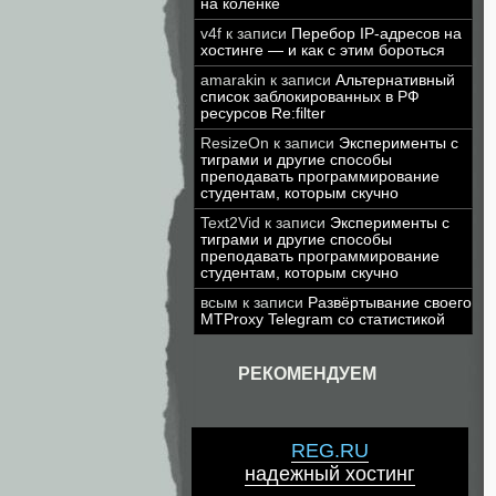
на коленке
v4f
к записи
Перебор IP-адресов на
хостинге — и как с этим бороться
amarakin
к записи
Альтернативный
список заблокированных в РФ
ресурсов Re:filter
ResizeOn
к записи
Эксперименты с
тиграми и другие способы
преподавать программирование
студентам, которым скучно
Text2Vid
к записи
Эксперименты с
тиграми и другие способы
преподавать программирование
студентам, которым скучно
всым
к записи
Развёртывание своего
MTProxy Telegram со статистикой
РЕКОМЕНДУЕМ
REG.RU
надежный хостинг