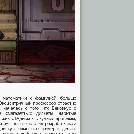
ль математики с фамилией, больше
 Эксцентричный профессор страстно
 началась с того, что Вековиус с
 «магазетты»: дискеты, набитые
тских CD-дисков с кучами программ,
овиус честно платил разработчикам
дписку стоимостью примерно десять
рудников, а шеф решил попытать силы