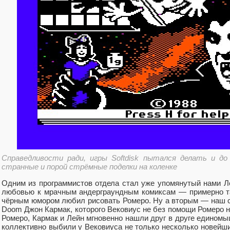
Справедливости ради, игры Softdisk пытался делать и до
странные и порой стрёмные поделки на коленке
Одним из программистов отдела стал уже упомянутый нами Л
любовью к мрачным андерграундным комиксам — примерно та
чёрным юмором любил рисовать Ромеро. Ну а вторым — наш 
Doom Джон Кармак, которого Вековиус не без помощи Ромеро 
Ромеро, Кармак и Лейн мгновенно нашли друг в друге едином
коллективно выбили у Вековиуса не только несколько новейших