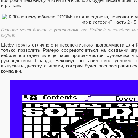
пригрозил Вековиусу, что или он в Softdisk будет писать игры, и
игры там.
Главное меню дисков с утилитами от Softdisk выглядело м
скучно
Шефу терять отличного и перспективного программиста для P
только позволить Ромеро сосредоточиться на создании иг
небольшой отдел из ещё пары программистов, художника и 
руководством. Правда, Вековиус поставил своё условие:
выпускать дискету с играми, которая будет распространятьс
компании.