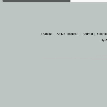
Главная
|
Архив новостей
|
Android
|
Google
Пуб
Все пра
Основными материалами сайта являются
архивные ко