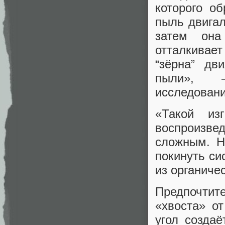
которого о
пыль двигал
затем она
отталкивае
“зёрна” дв
пыли», —
исследовани
«Такой из
воспроизв
сложным. Н
покинуть си
из органиче
Предпочтите
«хвоста» о
угол создаё