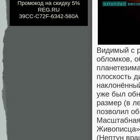
Промокод на скидку 5%
REG.RU
39CC-C72F-6342-560A
Видимый с 
обломков, о
планетезима
плоскость д
наклонённый
уже был обн
размер (в л
позволил об
Масштабная 
Живописца» 
(Нептун вра