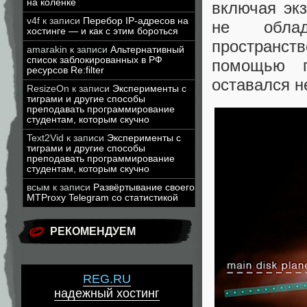
на коленке
включая эк
v4f
к записи
Перебор IP-адресов на
не облад
хостинге — и как с этим бороться
пространст
amarakin
к записи
Альтернативный
список заблокированных в РФ
помощью п
ресурсов Re:filter
оставался 
ResizeOn
к записи
Эксперименты с
тиграми и другие способы
преподавать программирование
студентам, которым скучно
Text2Vid
к записи
Эксперименты с
тиграми и другие способы
преподавать программирование
студентам, которым скучно
всым
к записи
Развёртывание своего
MTProxy Telegram со статистикой
РЕКОМЕНДУЕМ
REG.RU
надежный хостинг