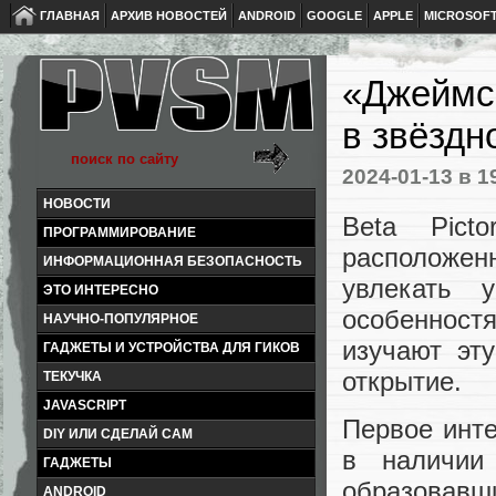
ГЛАВНАЯ
АРХИВ НОВОСТЕЙ
ANDROID
GOOGLE
APPLE
MICROSOF
«Джеймс
в звёздн
2024-01-13
в 1
НОВОСТИ
Beta Pict
ПРОГРАММИРОВАНИЕ
расположенн
ИНФОРМАЦИОННАЯ БЕЗОПАСНОСТЬ
увлекать 
ЭТО ИНТЕРЕСНО
особенност
НАУЧНО-ПОПУЛЯРНОЕ
изучают эт
ГАДЖЕТЫ И УСТРОЙСТВА ДЛЯ ГИКОВ
открытие.
ТЕКУЧКА
JAVASCRIPT
Первое инт
DIY ИЛИ СДЕЛАЙ САМ
в наличии
ГАДЖЕТЫ
образовавш
ANDROID