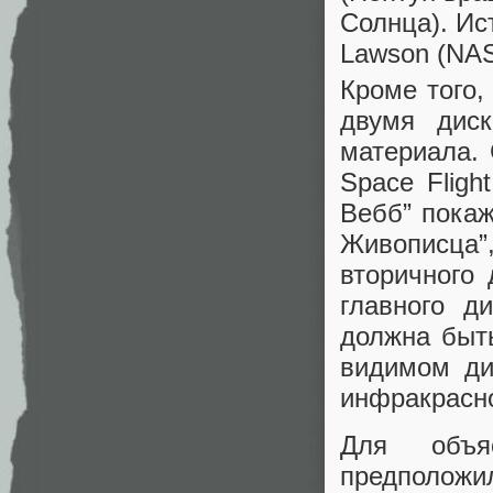
Солнца). Ис
Lawson (NAS
Кроме того,
двумя диск
материала. 
Space Fligh
Вебб” покаж
Живописца
вторичного 
главного д
должна быть
видимом ди
инфракрасн
Для объя
предположил