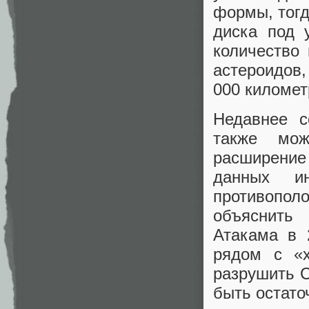
формы, тогд
диска под 
количество 
астероидов,
000 километ
Недавнее с
также мож
расширение
данных и
противополо
объяснить
Атакама в 
рядом с «х
разрушить C
быть остато