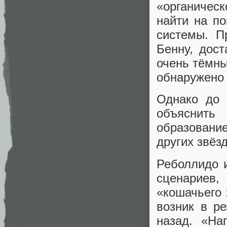
«органическ
найти на п
системы. П
Бенну, дост
очень тёмны
обнаружено 
Однако до 
объяснить
образование
других звёз
Реболлидо 
сценариев,
«кошачьего 
возник в ре
назад. «На