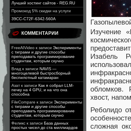
Лучший хостинг сайтов - REG.RU
Промокод 5% скидки на услуги
39CC-C72F-6342-560A
Газопылевой
Изучение 
КОММЕНТАРИИ
космическ
предостави
FreeAIVideo
к записи
Эксперименты
с тиграми и другие способы
Изабель Р
преподавать программирование
студентам, которым скучно
использова
Влад
к записи
NAVIS —
инфракрас
многоцелевой быстросборный
беспилотный катамаран
инфракрасн
Азат
к записи
Как я собрал LLM-
обломков. 
печку на 4 GPU, и на что она
способна
хвост, напо
FileCompare
к записи
Эксперименты
с тиграми и другие способы
Реболидо о
преподавать программирование
студентам, которым скучно
особенност
Феликс
к записи
База данных
сложная ок
простых чисел до ста миллиардов