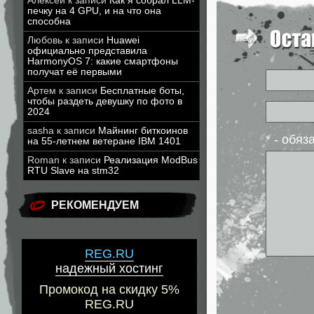
Алексей
к записи
Как я собрал LLM-
печку на 4 GPU, и на что она
способна
Любовь
к записи
Huawei
официально представила
HarmonyOS 7: какие смартфоны
получат её первыми
Артем
к записи
Бесплатные боты,
чтобы раздеть девушку по фото в
2024
sasha
к записи
Майнинг биткоинов
* - обя
на 55-летнем ветеране IBM 1401
Roman
к записи
Реализация ModBus
RTU Slave на stm32
РЕКОМЕНДУЕМ
REG.RU
надежный хостинг
Промокод на скидку 5%
REG.RU