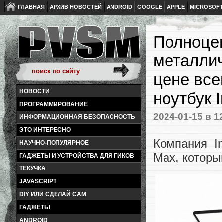
ГЛАВНАЯ
АРХИВ НОВОСТЕЙ
ANDROID
GOOGLE
APPLE
MICROSOF
Полноцен
металлич
цене все
НОВОСТИ
ноутбук I
ПРОГРАММИРОВАНИЕ
2024-01-15
в 1
ИНФОРМАЦИОННАЯ БЕЗОПАСНОСТЬ
ЭТО ИНТЕРЕСНО
Компания In
НАУЧНО-ПОПУЛЯРНОЕ
Max, которы
ГАДЖЕТЫ И УСТРОЙСТВА ДЛЯ ГИКОВ
ТЕКУЧКА
JAVASCRIPT
DIY ИЛИ СДЕЛАЙ САМ
ГАДЖЕТЫ
ANDROID