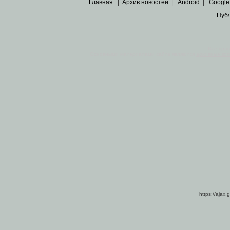
Главная
|
Архив новостей
|
Android
|
Google
Пуб
Все пра
Основными материалами сайта являются
архивные ко
https://ajax.