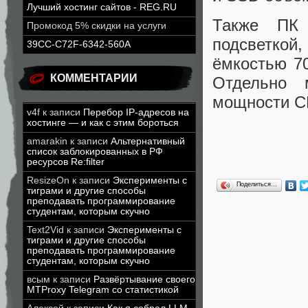
Лучший хостинг сайтов - REG.RU
Также ПК 
Промокод 5% скидки на услуги
подсветкой,
39CC-C72F-6342-560A
ёмкостью 70
КОММЕНТАРИИ
Отдельно 
мощности C
v4f
к записи
Перебор IP-адресов на
хостинге — и как с этим бороться
amarakin
к записи
Альтернативный
список заблокированных в РФ
ресурсов Re:filter
ResizeOn
к записи
Эксперименты с
Поделиться…
тиграми и другие способы
преподавать программирование
студентам, которым скучно
Text2Vid
к записи
Эксперименты с
тиграми и другие способы
преподавать программирование
студентам, которым скучно
всым
к записи
Развёртывание своего
MTProxy Telegram со статистикой