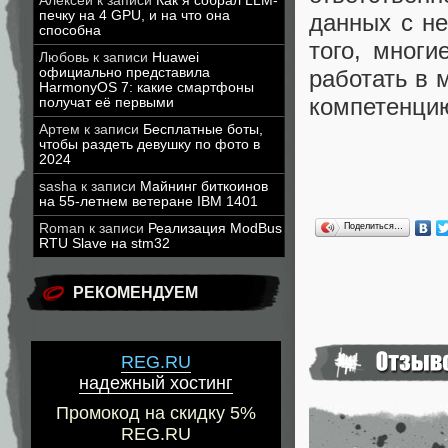
Алексей
к записи
Как я собрал LLM-
печку на 4 GPU, и на что она
данных с н
способна
того, многи
Любовь
к записи
Huawei
официально представила
работать в 
HarmonyOS 7: какие смартфоны
компетенци
получат её первыми
Артем
к записи
Бесплатные боты,
чтобы раздеть девушку по фото в
2024
sasha
к записи
Майнинг биткоинов
на 55-летнем ветеране IBM 1401
Roman
к записи
Реализация ModBus
Поделиться…
RTU Slave на stm32
РЕКОМЕНДУЕМ
REG.RU
надежный хостинг
Промокод на скидку 5%
REG.RU