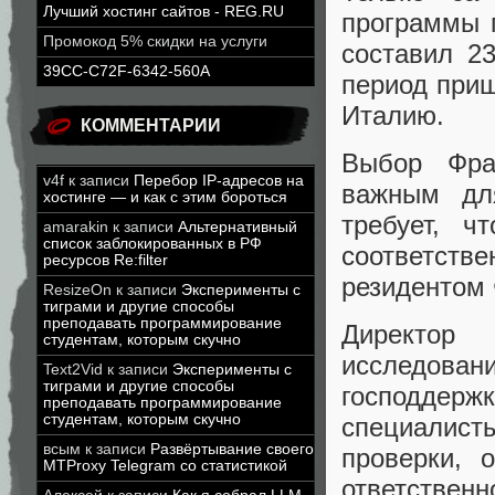
Лучший хостинг сайтов - REG.RU
программы 
Промокод 5% скидки на услуги
составил 2
39CC-C72F-6342-560A
период приш
Италию.
КОММЕНТАРИИ
Выбор Фра
v4f
к записи
Перебор IP-адресов на
важным дл
хостинге — и как с этим бороться
требует, ч
amarakin
к записи
Альтернативный
список заблокированных в РФ
соответст
ресурсов Re:filter
резидентом
ResizeOn
к записи
Эксперименты с
тиграми и другие способы
преподавать программирование
Директор
студентам, которым скучно
исследовани
Text2Vid
к записи
Эксперименты с
тиграми и другие способы
господдерж
преподавать программирование
студентам, которым скучно
специалис
всым
к записи
Развёртывание своего
проверки, 
MTProxy Telegram со статистикой
ответствен