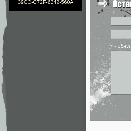
39CC-C72F-6342-560A
* - обя