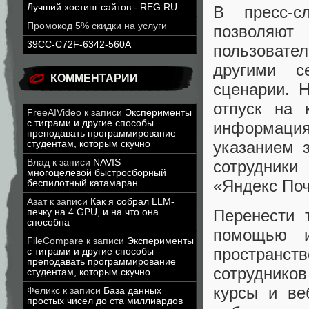
Лучший хостинг сайтов - REG.RU
В пресс-с
Промокод 5% скидки на услуги
позволяют
39CC-C72F-6342-560A
пользовате
другими с
КОММЕНТАРИИ
сценарии. 
отпуск на 
FreeAIVideo
к записи
Эксперименты
с тиграми и другие способы
информация
преподавать программирование
указанием з
студентам, которым скучно
сотрудник
Влад
к записи
NAVIS —
многоцелевой быстросборный
«Яндекс Поч
беспилотный катамаран
Азат
к записи
Как я собрал LLM-
Перенести 
печку на 4 GPU, и на что она
способна
помощью и
FileCompare
к записи
Эксперименты
пространс
с тиграми и другие способы
преподавать программирование
сотруднико
студентам, которым скучно
курсы и ве
Феликс
к записи
База данных
простых чисел до ста миллиардов