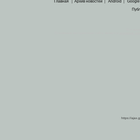
Главная
|
Архив новостей
|
Android
|
Google
Пуб
Все пра
Основными материалами сайта являются
архивные ко
https://ajax.