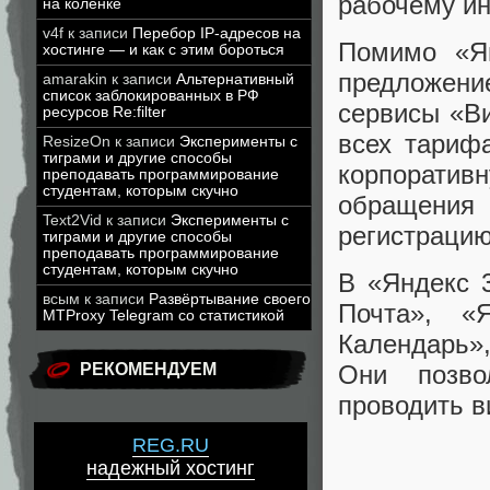
рабочему ин
на коленке
v4f
к записи
Перебор IP-адресов на
Помимо «Ян
хостинге — и как с этим бороться
предложени
amarakin
к записи
Альтернативный
список заблокированных в РФ
сервисы «В
ресурсов Re:filter
всех тариф
ResizeOn
к записи
Эксперименты с
тиграми и другие способы
корпорати
преподавать программирование
студентам, которым скучно
обращения
Text2Vid
к записи
Эксперименты с
регистрацию
тиграми и другие способы
преподавать программирование
студентам, которым скучно
В «Яндекс 
всым
к записи
Развёртывание своего
Почта», «
MTProxy Telegram со статистикой
Календарь»
РЕКОМЕНДУЕМ
Они позво
проводить в
REG.RU
надежный хостинг