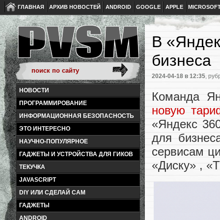
ГЛАВНАЯ
АРХИВ НОВОСТЕЙ
ANDROID
GOOGLE
APPLE
MICROSOF
В «Яндек
бизнеса
2024-04-18
в 12:35
, руб
НОВОСТИ
Команда Ян
ПРОГРАММИРОВАНИЕ
новую тари
ИНФОРМАЦИОННАЯ БЕЗОПАСНОСТЬ
«Яндекс 360
ЭТО ИНТЕРЕСНО
для бизнес
НАУЧНО-ПОПУЛЯРНОЕ
сервисам ц
ГАДЖЕТЫ И УСТРОЙСТВА ДЛЯ ГИКОВ
«Диску» , «
ТЕКУЧКА
JAVASCRIPT
DIY ИЛИ СДЕЛАЙ САМ
ГАДЖЕТЫ
ANDROID