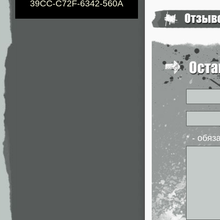
39CC-C72F-6342-560A
* - обя