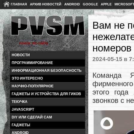
ГЛАВНАЯ
АРХИВ НОВОСТЕЙ
ANDROID
GOOGLE
APPLE
MICROSOF
Вам не п
нежелате
номеров
НОВОСТИ
2024-05-15
в 7
ПРОГРАММИРОВАНИЕ
ИНФОРМАЦИОННАЯ БЕЗОПАСНОСТЬ
Команда Я
ЭТО ИНТЕРЕСНО
фирменного 
НАУЧНО-ПОПУЛЯРНОЕ
этого года
ГАДЖЕТЫ И УСТРОЙСТВА ДЛЯ ГИКОВ
звонков с н
ТЕКУЧКА
JAVASCRIPT
DIY ИЛИ СДЕЛАЙ САМ
ГАДЖЕТЫ
ANDROID