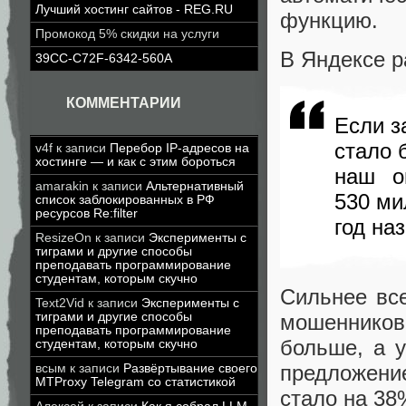
Лучший хостинг сайтов - REG.RU
функцию.
Промокод 5% скидки на услуги
В Яндексе р
39CC-C72F-6342-560A
КОММЕНТАРИИ
Если з
стало 
v4f
к записи
Перебор IP-адресов на
хостинге — и как с этим бороться
наш о
amarakin
к записи
Альтернативный
530 ми
список заблокированных в РФ
ресурсов Re:filter
год наз
ResizeOn
к записи
Эксперименты с
тиграми и другие способы
преподавать программирование
студентам, которым скучно
Сильнее вс
Text2Vid
к записи
Эксперименты с
тиграми и другие способы
мошенников
преподавать программирование
больше, а 
студентам, которым скучно
предложени
всым
к записи
Развёртывание своего
MTProxy Telegram со статистикой
стало на 38