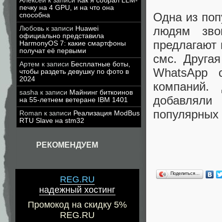
Алексей
к записи
Как я собрал LLM-
печку на 4 GPU, и на что она
Одна из поп
способна
людям зво
Любовь
к записи
Huawei
официально представила
предлагают 
HarmonyOS 7: какие смартфоны
получат её первыми
смс. Друга
Артем
к записи
Бесплатные боты,
WhatsApp 
чтобы раздеть девушку по фото в
2024
компаний.
sasha
к записи
Майнинг биткоинов
добавляли
на 55-летнем ветеране IBM 1401
популярных 
Roman
к записи
Реализация ModBus
RTU Slave на stm32
РЕКОМЕНДУЕМ
Поделиться…
REG.RU
надежный хостинг
Промокод на скидку 5%
REG.RU