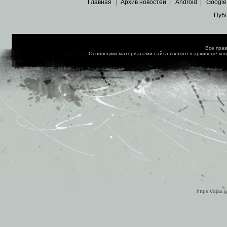
Главная
|
Архив новостей
|
Android
|
Google
Пуб
Все пра
Основными материалами сайта являются
архивные ко
https://ajax.