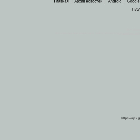
Главная
|
Архив новостей
|
Android
|
Google
Пуб
Все пра
Основными материалами сайта являются
архивные ко
https://ajax.