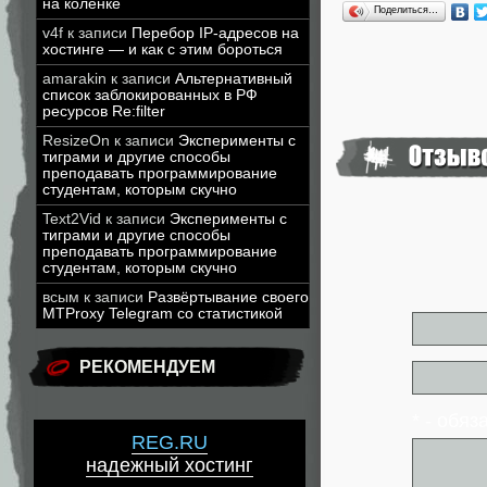
на коленке
Поделиться…
v4f
к записи
Перебор IP-адресов на
хостинге — и как с этим бороться
amarakin
к записи
Альтернативный
список заблокированных в РФ
ресурсов Re:filter
ResizeOn
к записи
Эксперименты с
тиграми и другие способы
преподавать программирование
студентам, которым скучно
Text2Vid
к записи
Эксперименты с
тиграми и другие способы
преподавать программирование
студентам, которым скучно
всым
к записи
Развёртывание своего
MTProxy Telegram со статистикой
РЕКОМЕНДУЕМ
* - обя
REG.RU
надежный хостинг