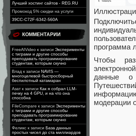
Лучший хостинг сайтов - REG.RU
Иллюстраци
Промокод 5% скидки на услуги
Подключитьс
39CC-C72F-6342-560A
индивидуа
КОММЕНТАРИИ
пользовате
программа 
FreeAIVideo
к записи
Эксперименты
с тиграми и другие способы
Чтобы раз
преподавать программирование
студентам, которым скучно
электронн
Влад
к записи
NAVIS —
данные о
многоцелевой быстросборный
беспилотный катамаран
Путешествий
Азат
к записи
Как я собрал LLM-
информацию
печку на 4 GPU, и на что она
способна
модерации о
FileCompare
к записи
Эксперименты
с тиграми и другие способы
преподавать программирование
студентам, которым скучно
Феликс
к записи
База данных
простых чисел до ста миллиардов