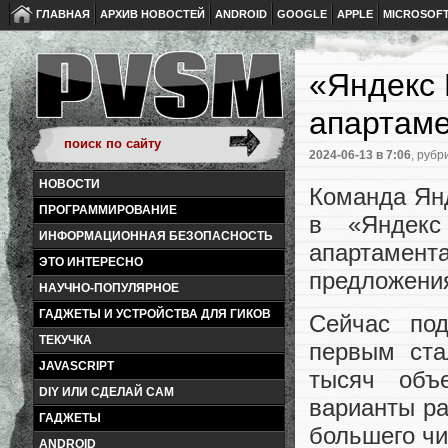
ГЛАВНАЯ
АРХИВ НОВОСТЕЙ
ANDROID
GOOGLE
APPLE
MICROSOF
«Яндекс 
апартаме
2024-06-13
в 7:06
, рубр
НОВОСТИ
Команда Янд
ПРОГРАММИРОВАНИЕ
в «Яндекс
ИНФОРМАЦИОННАЯ БЕЗОПАСНОСТЬ
апартамент
ЭТО ИНТЕРЕСНО
предложения
НАУЧНО-ПОПУЛЯРНОЕ
ГАДЖЕТЫ И УСТРОЙСТВА ДЛЯ ГИКОВ
Сейчас по
ТЕКУЧКА
первым ста
JAVASCRIPT
тысяч объ
DIY ИЛИ СДЕЛАЙ САМ
варианты ра
ГАДЖЕТЫ
большего чи
ANDROID