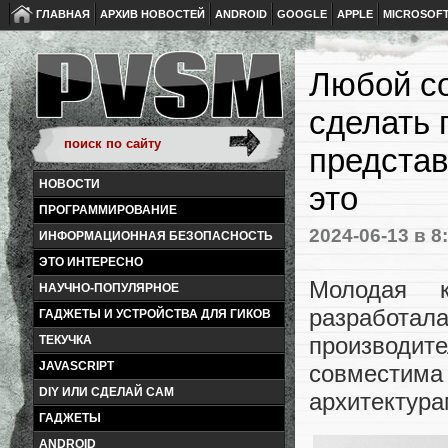
ГЛАВНАЯ
АРХИВ НОВОСТЕЙ
ANDROID
GOOGLE
APPLE
MICROSOF
Любой с
сделать 
представ
НОВОСТИ
это
ПРОГРАММИРОВАНИЕ
2024-06-13
в 8
ИНФОРМАЦИОННАЯ БЕЗОПАСНОСТЬ
ЭТО ИНТЕРЕСНО
Молодая к
НАУЧНО-ПОПУЛЯРНОЕ
разработа
ГАДЖЕТЫ И УСТРОЙСТВА ДЛЯ ГИКОВ
производите
ТЕКУЧКА
JAVASCRIPT
совместима
DIY ИЛИ СДЕЛАЙ САМ
архитектур
ГАДЖЕТЫ
ANDROID