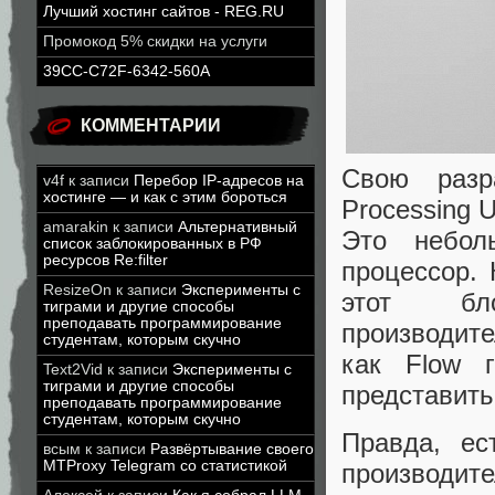
Лучший хостинг сайтов - REG.RU
Промокод 5% скидки на услуги
39CC-C72F-6342-560A
КОММЕНТАРИИ
Свою разр
v4f
к записи
Перебор IP-адресов на
хостинге — и как с этим бороться
Processing 
amarakin
к записи
Альтернативный
Это небол
список заблокированных в РФ
ресурсов Re:filter
процессор. 
ResizeOn
к записи
Эксперименты с
этот бл
тиграми и другие способы
преподавать программирование
производите
студентам, которым скучно
как Flow 
Text2Vid
к записи
Эксперименты с
тиграми и другие способы
представить
преподавать программирование
студентам, которым скучно
Правда, е
всым
к записи
Развёртывание своего
MTProxy Telegram со статистикой
производите