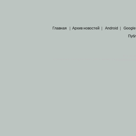
Главная
|
Архив новостей
|
Android
|
Google
Пуб
Все пра
Основными материалами сайта являются
архивные ко