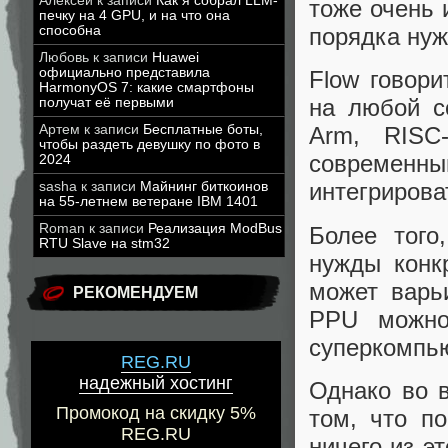
Алексей
к записи
Как я собрал LLM-
тоже очень 
печку на 4 GPU, и на что она
способна
порядка ну
Любовь
к записи
Huawei
официально представила
Flow говори
HarmonyOS 7: какие смартфоны
на любой с
получат её первыми
Артем
к записи
Бесплатные боты,
Arm, RISC
чтобы раздеть девушку по фото в
современны
2024
интегриров
sasha
к записи
Майнинг биткоинов
на 55-летнем ветеране IBM 1401
Roman
к записи
Реализация ModBus
Более того
RTU Slave на stm32
нужды конкр
может варьи
РЕКОМЕНДУЕМ
PPU можно
суперкомпь
REG.RU
надежный хостинг
Однако во в
Промокод на скидку 5%
том, что п
REG.RU
ничего из э