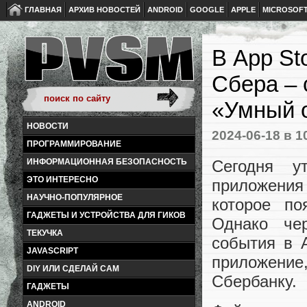
ГЛАВНАЯ
АРХИВ НОВОСТЕЙ
ANDROID
GOOGLE
APPLE
MICROSOF
В App St
Сбера – 
«Умный 
НОВОСТИ
2024-06-18
в 1
ПРОГРАММИРОВАНИЕ
Сегодня 
ИНФОРМАЦИОННАЯ БЕЗОПАСНОСТЬ
ЭТО ИНТЕРЕСНО
приложения 
НАУЧНО-ПОПУЛЯРНОЕ
которое по
ГАДЖЕТЫ И УСТРОЙСТВА ДЛЯ ГИКОВ
Однако чер
ТЕКУЧКА
события в 
JAVASCRIPT
приложение
DIY ИЛИ СДЕЛАЙ САМ
Сбербанку.
ГАДЖЕТЫ
ANDROID