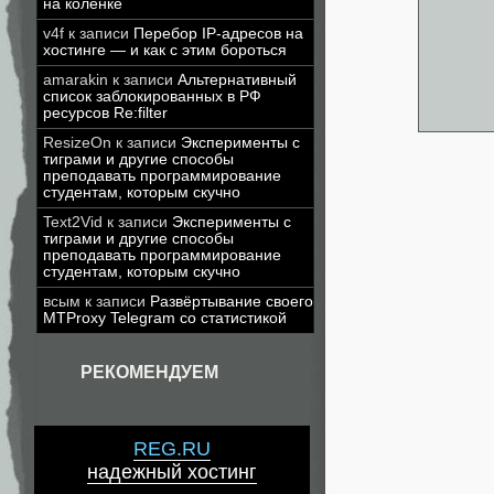
на коленке
v4f
к записи
Перебор IP-адресов на
хостинге — и как с этим бороться
amarakin
к записи
Альтернативный
список заблокированных в РФ
ресурсов Re:filter
ResizeOn
к записи
Эксперименты с
тиграми и другие способы
преподавать программирование
студентам, которым скучно
Text2Vid
к записи
Эксперименты с
тиграми и другие способы
преподавать программирование
студентам, которым скучно
всым
к записи
Развёртывание своего
MTProxy Telegram со статистикой
РЕКОМЕНДУЕМ
REG.RU
надежный хостинг