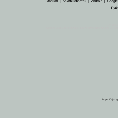
Главная
|
Архив новостей
|
Android
|
Google
Пуб
Все пра
Основными материалами сайта являются
архивные ко
https://ajax.