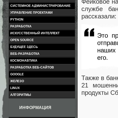
Фейковое на
СИСТЕМНОЕ АДМИНИСТРИРОВАНИЕ
службе бан
УПРАВЛЕНИЕ ПРОЕКТАМИ
рассказали:
PYTHON
РАЗРАБОТКА
ИСКУССТВЕННЫЙ ИНТЕЛЛЕКТ
Это п
OPEN SOURCE
отправ
БУДУЩЕЕ ЗДЕСЬ
наших 
ВЕБ-РАЗРАБОТКА
его.
КОСМОНАВТИКА
РАЗРАБОТКА ВЕБ-САЙТОВ
GOOGLE
Также в бан
ЖЕЛЕЗО
21 мошенни
LINUX
продукты Сб
АЛГОРИТМЫ
ИНФОРМАЦИЯ