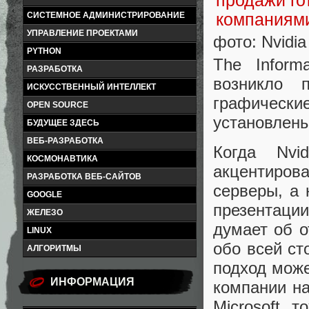
СИСТЕМНОЕ АДМИНИСТРИРОВАНИЕ
УПРАВЛЕНИЕ ПРОЕКТАМИ
фото: Nvidia
PYTHON
The Inform
РАЗРАБОТКА
возникло 
ИСКУССТВЕННЫЙ ИНТЕЛЛЕКТ
графические
OPEN SOURCE
установлены
БУДУЩЕЕ ЗДЕСЬ
ВЕБ-РАЗРАБОТКА
Когда Nvid
КОСМОНАВТИКА
акцентирова
РАЗРАБОТКА ВЕБ-САЙТОВ
серверы, а 
GOOGLE
презентаци
ЖЕЛЕЗО
думает об 
LINUX
обо всей ст
АЛГОРИТМЫ
подход може
ИНФОРМАЦИЯ
компании на
Microsoft 