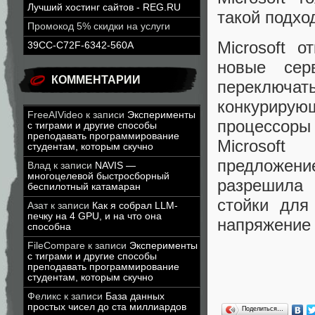
Лучший хостинг сайтов - REG.RU
такой подхо
Промокод 5% скидки на услуги
Microsoft о
39CC-C72F-6342-560A
новые сер
КОММЕНТАРИИ
переключат
конкурирую
FreeAIVideo
к записи
Эксперименты
процессор
с тиграми и другие способы
преподавать программирование
Microsof
студентам, которым скучно
предложени
Влад
к записи
NAVIS —
многоцелевой быстросборный
разрешила 
беспилотный катамаран
стойки для
Азат
к записи
Как я собрал LLM-
печку на 4 GPU, и на что она
напряжение
способна
FileCompare
к записи
Эксперименты
с тиграми и другие способы
преподавать программирование
студентам, которым скучно
Феликс
к записи
База данных
простых чисел до ста миллиардов
Поделиться…