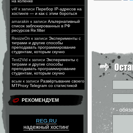
на коленке
v4f
к записи
Перебор IP-адресов на
хостинге — и как с этим бороться
amarakin
к записи
Альтернативный
список заблокированных в РФ
ресурсов Re:filter
ResizeOn
к записи
Эксперименты с
тиграми и другие способы
преподавать программирование
студентам, которым скучно
Text2Vid
к записи
Эксперименты с
тиграми и другие способы
преподавать программирование
студентам, которым скучно
всым
к записи
Развёртывание своего
MTProxy Telegram со статистикой
РЕКОМЕНДУЕМ
* - обя
REG.RU
надежный хостинг