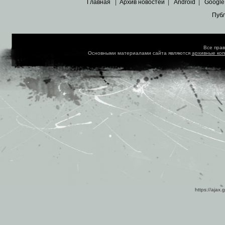
Главная
|
Архив новостей
|
Android
|
Google
Пуб
Все пра
Основными материалами сайта являются
архивные ко
https://ajax.