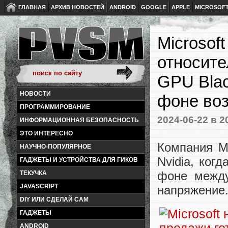
ГЛАВНАЯ
АРХИВ НОВОСТЕЙ
ANDROID
GOOGLE
APPLE
MICROSOF
Microsof
относите
GPU Blac
НОВОСТИ
фоне во
ПРОГРАММИРОВАНИЕ
2024-06-22
в 2
ИНФОРМАЦИОННАЯ БЕЗОПАСНОСТЬ
ЭТО ИНТЕРЕСНО
Компания Mi
НАУЧНО-ПОПУЛЯРНОЕ
Nvidia, ког
ГАДЖЕТЫ И УСТРОЙСТВА ДЛЯ ГИКОВ
фоне между
ТЕКУЧКА
JAVASCRIPT
напряжение
DIY ИЛИ СДЕЛАЙ САМ
ГАДЖЕТЫ
ANDROID