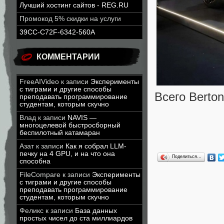
Лучший хостинг сайтов - REG.RU
Промокод 5% скидки на услуги
39CC-C72F-6342-560A
КОММЕНТАРИИ
FreeAIVideo
к записи
Эксперименты
с тиграми и другие способы
Всего Berto
преподавать программирование
студентам, которым скучно
Влад
к записи
NAVIS —
многоцелевой быстросборный
беспилотный катамаран
Азат
к записи
Как я собрал LLM-
печку на 4 GPU, и на что она
Поделиться…
способна
FileCompare
к записи
Эксперименты
с тиграми и другие способы
преподавать программирование
студентам, которым скучно
Феликс
к записи
База данных
простых чисел до ста миллиардов