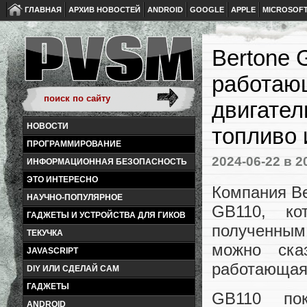
ГЛАВНАЯ
АРХИВ НОВОСТЕЙ
ANDROID
GOOGLE
APPLE
MICROSOF
Bertone 
работающ
двигател
НОВОСТИ
топливо 
ПРОГРАММИРОВАНИЕ
2024-06-22
в 2
ИНФОРМАЦИОННАЯ БЕЗОПАСНОСТЬ
ЭТО ИНТЕРЕСНО
Компания Be
НАУЧНО-ПОПУЛЯРНОЕ
GB110, ко
ГАДЖЕТЫ И УСТРОЙСТВА ДЛЯ ГИКОВ
полученным 
ТЕКУЧКА
можно ска
JAVASCRIPT
работающая
DIY ИЛИ СДЕЛАЙ САМ
ГАДЖЕТЫ
GB110 по
ANDROID