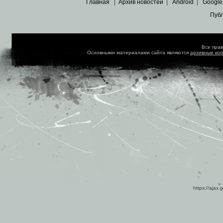
Главная
|
Архив новостей
|
Android
|
Google
Пуб
Все пра
Основными материалами сайта являются
архивные ко
https://ajax.