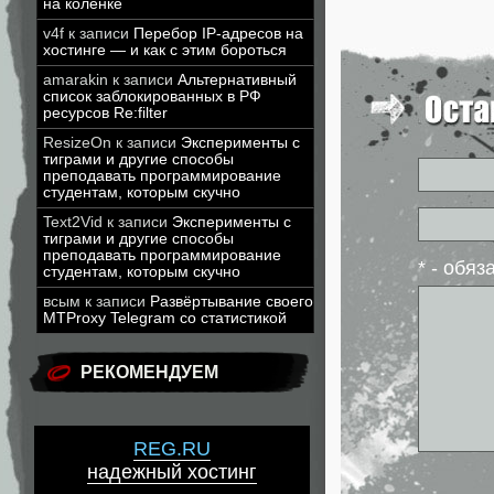
на коленке
v4f
к записи
Перебор IP-адресов на
хостинге — и как с этим бороться
amarakin
к записи
Альтернативный
список заблокированных в РФ
ресурсов Re:filter
ResizeOn
к записи
Эксперименты с
тиграми и другие способы
преподавать программирование
студентам, которым скучно
Text2Vid
к записи
Эксперименты с
тиграми и другие способы
преподавать программирование
* - обя
студентам, которым скучно
всым
к записи
Развёртывание своего
MTProxy Telegram со статистикой
РЕКОМЕНДУЕМ
REG.RU
надежный хостинг