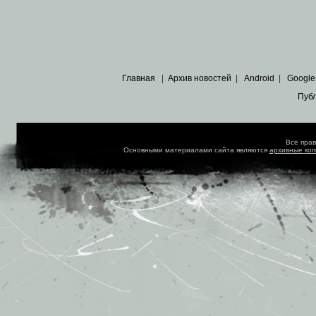
Главная
|
Архив новостей
|
Android
|
Google
Пуб
Все пра
Основными материалами сайта являются
архивные ко