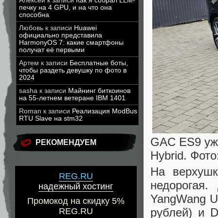
Алексей
к записи
Как я собрал LLM-
печку на 4 GPU, и на что она
способна
Любовь
к записи
Huawei
официально представила
HarmonyOS 7: какие смартфоны
получат её первыми
Артем
к записи
Бесплатные боты,
чтобы раздеть девушку по фото в
2024
sasha
к записи
Майнинг биткоинов
на 55-летнем ветеране IBM 1401
Roman
к записи
Реализация ModBus
RTU Slave на stm32
GAC ES9 уж
РЕКОМЕНДУЕМ
Hybrid. Фот
На верхушк
REG.RU
недорогая
надежный хостинг
YangWang U8
Промокод на скидку 5%
рублей) и 
REG.RU