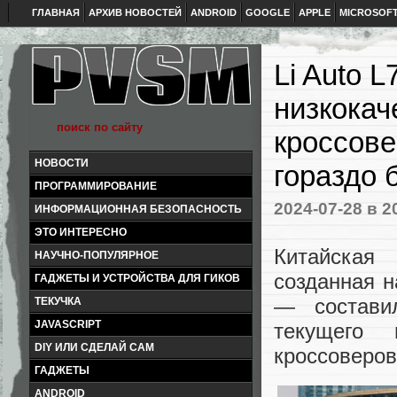
ГЛАВНАЯ
АРХИВ НОВОСТЕЙ
ANDROID
GOOGLE
APPLE
MICROSOF
Li Auto 
низкока
кроссове
НОВОСТИ
гораздо 
ПРОГРАММИРОВАНИЕ
2024-07-28
в 2
ИНФОРМАЦИОННАЯ БЕЗОПАСНОСТЬ
ЭТО ИНТЕРЕСНО
Китайская
НАУЧНО-ПОПУЛЯРНОЕ
созданная 
ГАДЖЕТЫ И УСТРОЙСТВА ДЛЯ ГИКОВ
— состави
ТЕКУЧКА
JAVASCRIPT
текущего 
DIY ИЛИ СДЕЛАЙ САМ
кроссоверов
ГАДЖЕТЫ
ANDROID