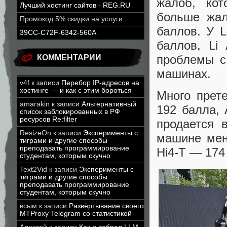
жалоб, ко
Лучший хостинг сайтов - REG.RU
больше жал
Промокод 5% скидки на услуги
баллов. У L
39CC-C72F-6342-560A
баллов, Li
проблемы с
КОММЕНТАРИИ
машинах.
v4f
к записи
Перебор IP-адресов на
хостинге — и как с этим бороться
Много прет
amarakin
к записи
Альтернативный
192 балла, 
список заблокированных в РФ
ресурсов Re:filter
продается 
ResizeOn
к записи
Эксперименты с
машине мен
тиграми и другие способы
преподавать программирование
Hi4-T — 174
студентам, которым скучно
Text2Vid
к записи
Эксперименты с
тиграми и другие способы
преподавать программирование
студентам, которым скучно
всым
к записи
Развёртывание своего
MTProxy Telegram со статистикой