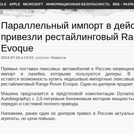
GLE
APPLE
MICROSOFT
ИНФОРМАЦИОННАЯ БЕЗОПАСНОСТЬ
ВЕБ – РАЗР
Параллельный импорт в дейс
привезли рестайлинговый Ra
Evoque
2024-07-29
в 14:53
, рубрики:
Новости
Прямые поставки люксовых автомобилей в Россию запрещены
импорт и лазейки, которыми пользуются дилеры. В
остается возможность купить недешевые импортные люксовы
рестайлинговый Range Rover Evoque. Один из дилеров продает 
Машина предлагается в предтоповой комплектации Dynami
Autobiography) с 2,0-литровым бензиновым мотором мощностью
передач и системой полного привода.
Напомним, ранее один из дилеров привез в Россию актуал
агрегаты, но цена повыше.