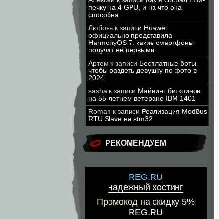
Алексей
к записи
Как я собрал LLM-
печку на 4 GPU, и на что она
способна
Любовь
к записи
Huawei
официально представила
HarmonyOS 7: какие смартфоны
получат её первыми
Артем
к записи
Бесплатные боты,
чтобы раздеть девушку по фото в
2024
sasha
к записи
Майнинг биткоинов
на 55-летнем ветеране IBM 1401
Roman
к записи
Реализация ModBus
RTU Slave на stm32
РЕКОМЕНДУЕМ
REG.RU
надежный хостинг
Промокод на скидку 5%
REG.RU