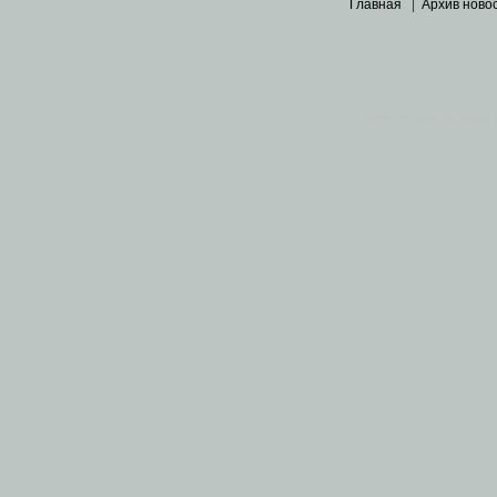
Главная
|
Архив ново
Основными материалами 