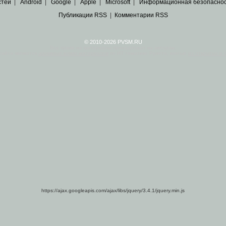
стей
|
Android
|
Google
|
Apple
|
Microsoft
|
Информационная безопасно
Публикации RSS
|
Комментарии RSS
© 2010-2026 PVSM.RU
Все права на материалы принадлежат их авторам.
сайта являются
архивные копии материалов
по ИТ тематике Рунета, взятые
из открытых и 
https://ajax.googleapis.com/ajax/libs/jquery/3.4.1/jquery.min.js