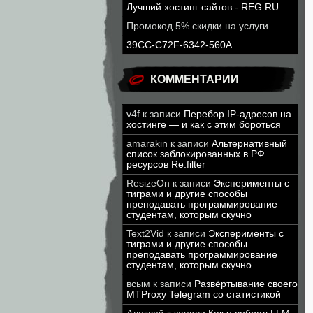
Лучший хостинг сайтов - REG.RU
Промокод 5% скидки на услуги
39CC-C72F-6342-560A
КОММЕНТАРИИ
v4f
к записи
Перебор IP-адресов на
хостинге — и как с этим бороться
amarakin
к записи
Альтернативный
список заблокированных в РФ
ресурсов Re:filter
ResizeOn
к записи
Эксперименты с
тиграми и другие способы
преподавать программирование
студентам, которым скучно
Text2Vid
к записи
Эксперименты с
тиграми и другие способы
преподавать программирование
студентам, которым скучно
всым
к записи
Развёртывание своего
MTProxy Telegram со статистикой