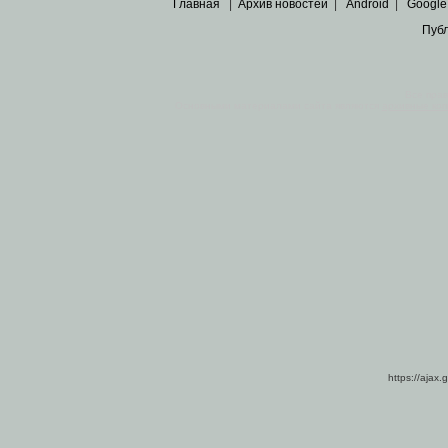
Главная
|
Архив новостей
|
Android
|
Google
Пуб
Все пра
Основными материалами сайта являются
архивные ко
https://ajax.