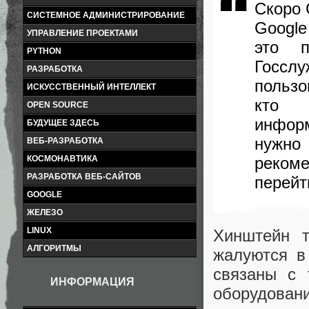
Скоро 
СИСТЕМНОЕ АДМИНИСТРИРОВАНИЕ
Google
УПРАВЛЕНИЕ ПРОЕКТАМИ
это п
PYTHON
Госсл
РАЗРАБОТКА
пользо
ИСКУССТВЕННЫЙ ИНТЕЛЛЕКТ
кто 
OPEN SOURCE
информ
БУДУЩЕЕ ЗДЕСЬ
нужно
ВЕБ-РАЗРАБОТКА
реком
КОСМОНАВТИКА
РАЗРАБОТКА ВЕБ-САЙТОВ
перейт
GOOGLE
ЖЕЛЕЗО
LINUX
Хинштейн 
АЛГОРИТМЫ
жалуются в
связаны с 
ИНФОРМАЦИЯ
оборудовани