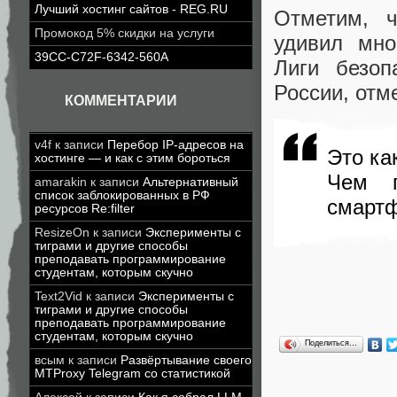
Лучший хостинг сайтов - REG.RU
Отметим, 
Промокод 5% скидки на услуги
удивил мно
39CC-C72F-6342-560A
Лиги безоп
России, отм
КОММЕНТАРИИ
v4f
к записи
Перебор IP-адресов на
Это ка
хостинге — и как с этим бороться
Чем п
amarakin
к записи
Альтернативный
список заблокированных в РФ
смартф
ресурсов Re:filter
ResizeOn
к записи
Эксперименты с
тиграми и другие способы
преподавать программирование
студентам, которым скучно
Text2Vid
к записи
Эксперименты с
тиграми и другие способы
преподавать программирование
студентам, которым скучно
Поделиться…
всым
к записи
Развёртывание своего
MTProxy Telegram со статистикой