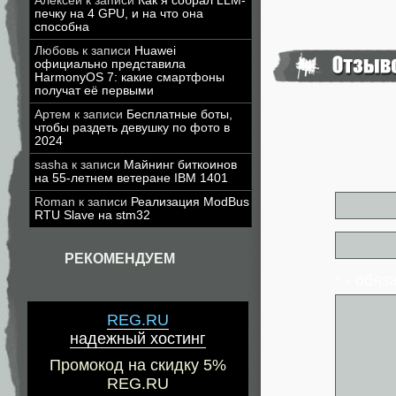
Алексей
к записи
Как я собрал LLM-
печку на 4 GPU, и на что она
способна
Любовь
к записи
Huawei
официально представила
HarmonyOS 7: какие смартфоны
получат её первыми
Артем
к записи
Бесплатные боты,
чтобы раздеть девушку по фото в
2024
sasha
к записи
Майнинг биткоинов
на 55-летнем ветеране IBM 1401
Roman
к записи
Реализация ModBus
RTU Slave на stm32
РЕКОМЕНДУЕМ
* - обя
REG.RU
надежный хостинг
Промокод на скидку 5%
REG.RU