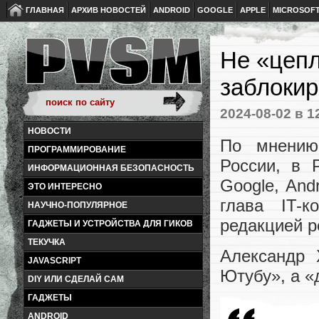
ГЛАВНАЯ
АРХИВ НОВОСТЕЙ
ANDROID
GOOGLE
APPLE
MICROSOF
Не «цепл
заблокир
2024-08-02
в 1
НОВОСТИ
По мнению
ПРОГРАММИРОВАНИЕ
России, в 
ИНФОРМАЦИОННАЯ БЕЗОПАСНОСТЬ
Google, And
ЭТО ИНТЕРЕСНО
глава IT-
НАУЧНО-ПОПУЛЯРНОЕ
редакцией р
ГАДЖЕТЫ И УСТРОЙСТВА ДЛЯ ГИКОВ
ТЕКУЧКА
Александр 
JAVASCRIPT
Ютубу», а «
DIY ИЛИ СДЕЛАЙ САМ
ГАДЖЕТЫ
ANDROID