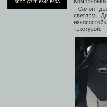
Компоновка
39CC-C72F-6342-560A
Салон дос
светлом. Д
износостойк
текстурой.