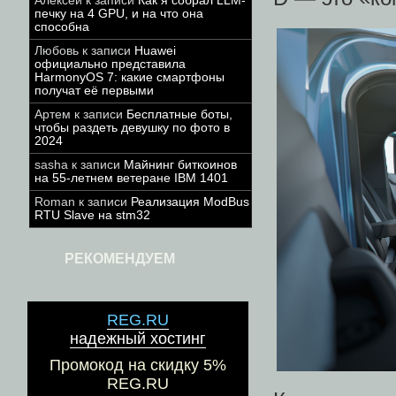
Алексей
к записи
Как я собрал LLM-
печку на 4 GPU, и на что она
способна
Любовь
к записи
Huawei
официально представила
HarmonyOS 7: какие смартфоны
получат её первыми
Артем
к записи
Бесплатные боты,
чтобы раздеть девушку по фото в
2024
sasha
к записи
Майнинг биткоинов
на 55-летнем ветеране IBM 1401
Roman
к записи
Реализация ModBus
RTU Slave на stm32
РЕКОМЕНДУЕМ
REG.RU
надежный хостинг
Промокод на скидку 5%
REG.RU