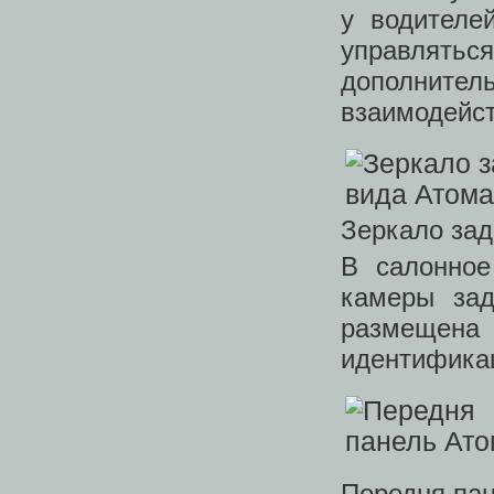
у водителе
управлятьс
дополнител
взаимодейст
Зеркало зад
В салонное
камеры зад
размещена 
идентификац
Передня па