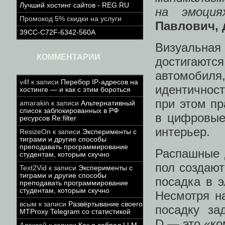
Лучший хостинг сайтов - REG.RU
на эмоци
Промокод 5% скидки на услуги
Павлович, 
39CC-C72F-6342-560A
Визуальна
КОММЕНТАРИИ
достигают
автомобиля
v4f
к записи
Перебор IP-адресов на
идентичнос
хостинге — и как с этим бороться
при этом пр
amarakin
к записи
Альтернативный
список заблокированных в РФ
в цифровые
ресурсов Re:filter
интерьер.
ResizeOn
к записи
Эксперименты с
тиграми и другие способы
преподавать программирование
Распашные д
студентам, которым скучно
пол создаю
Text2Vid
к записи
Эксперименты с
тиграми и другие способы
посадка в 
преподавать программирование
студентам, которым скучно
Несмотря н
всым
к записи
Развёртывание своего
посадку за
MTProxy Telegram со статистикой
D — это «ко