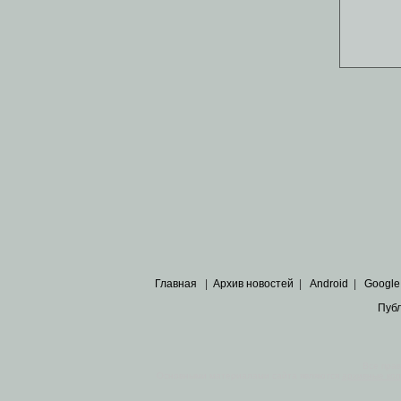
Главная
|
Архив новостей
|
Android
|
Google
Пуб
Все пра
Основными материалами сайта являются
архивные ко