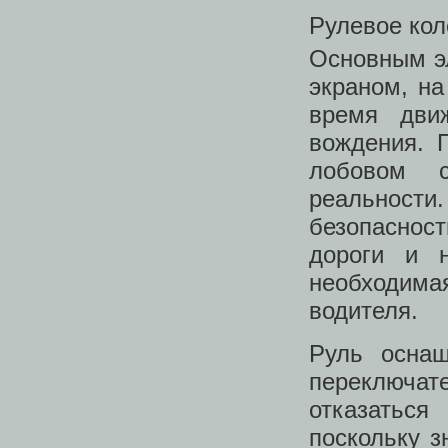
Рулевое кол
Основным э
экраном, н
время дви
вождения. 
лобовом 
реальност
безопаснос
дороги и 
необходим
водителя.
Руль оснащ
переключат
отказаться
поскольку з