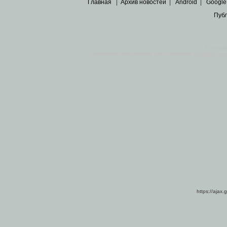
Главная
|
Архив новостей
|
Android
|
Google
Пуб
Все пра
Основными материалами сайта являются
архивные ко
https://ajax.