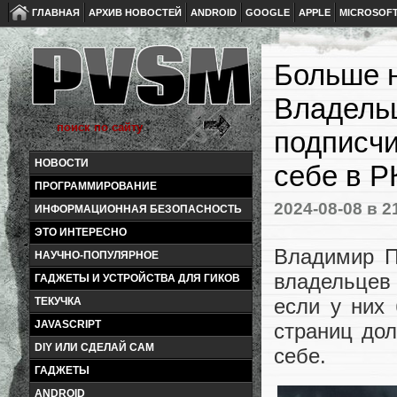
ГЛАВНАЯ
АРХИВ НОВОСТЕЙ
ANDROID
GOOGLE
APPLE
MICROSOF
Больше н
Владельц
подписчи
НОВОСТИ
себе в Р
ПРОГРАММИРОВАНИЕ
2024-08-08
в 2
ИНФОРМАЦИОННАЯ БЕЗОПАСНОСТЬ
ЭТО ИНТЕРЕСНО
Владимир П
НАУЧНО-ПОПУЛЯРНОЕ
владельцев
ГАДЖЕТЫ И УСТРОЙСТВА ДЛЯ ГИКОВ
если у них 
ТЕКУЧКА
JAVASCRIPT
страниц до
DIY ИЛИ СДЕЛАЙ САМ
себе.
ГАДЖЕТЫ
ANDROID