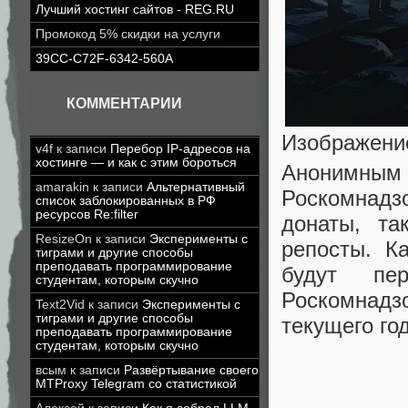
Лучший хостинг сайтов - REG.RU
Промокод 5% скидки на услуги
39CC-C72F-6342-560A
КОММЕНТАРИИ
Изображение
v4f
к записи
Перебор IP-адресов на
хостинге — и как с этим бороться
Анонимным
amarakin
к записи
Альтернативный
Роскомнадз
список заблокированных в РФ
ресурсов Re:filter
донаты, та
ResizeOn
к записи
Эксперименты с
репосты. К
тиграми и другие способы
преподавать программирование
будут пе
студентам, которым скучно
Роскомнадз
Text2Vid
к записи
Эксперименты с
тиграми и другие способы
текущего год
преподавать программирование
студентам, которым скучно
всым
к записи
Развёртывание своего
MTProxy Telegram со статистикой