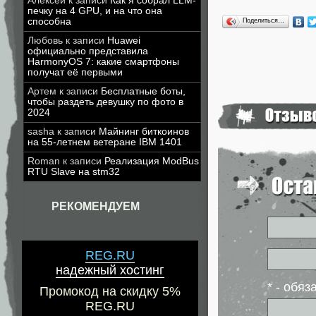
Алексей
к записи
Как я собрал LLM-
печку на 4 GPU, и на что она
способна
Поделиться…
Любовь
к записи
Huawei
официально представила
HarmonyOS 7: какие смартфоны
получат её первыми
Артем
к записи
Бесплатные боты,
чтобы раздеть девушку по фото в
2024
sasha
к записи
Майнинг биткоинов
на 55-летнем ветеране IBM 1401
Roman
к записи
Реализация ModBus
RTU Slave на stm32
РЕКОМЕНДУЕМ
REG.RU
надежный хостинг
* - обя
Промокод на скидку 5%
REG.RU