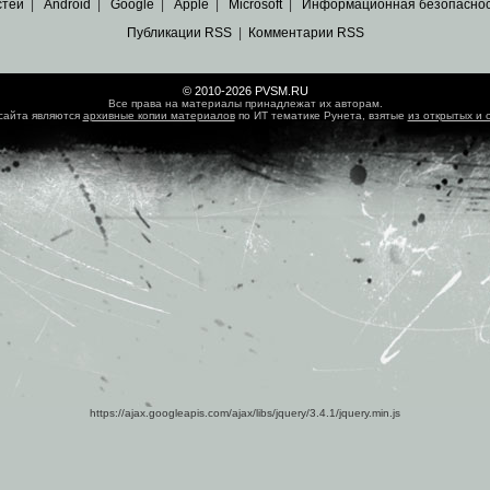
стей
|
Android
|
Google
|
Apple
|
Microsoft
|
Информационная безопасно
Публикации RSS
|
Комментарии RSS
© 2010-2026 PVSM.RU
Все права на материалы принадлежат их авторам.
сайта являются
архивные копии материалов
по ИТ тематике Рунета, взятые
из открытых и 
https://ajax.googleapis.com/ajax/libs/jquery/3.4.1/jquery.min.js