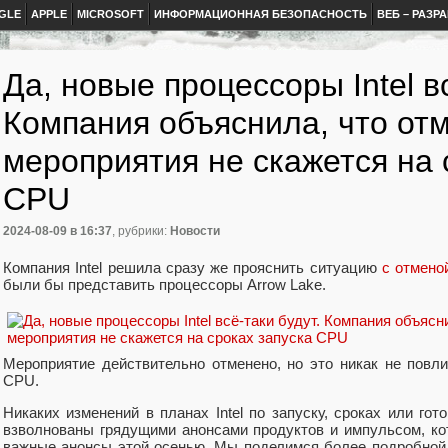
GLE
APPLE
MICROSOFT
ИНФОРМАЦИОННАЯ БЕЗОПАСНОСТЬ
ВЕБ – РАЗР
Да, новые процессоры Intel вс
Компания объяснила, что от
мероприятия не скажется на 
CPU
2024-08-09
в 16:37
, рубрики:
Новости
Компания Intel решила сразу же прояснить ситуацию
с отмено
были бы представить процессоры Arrow Lake.
Мероприятие действительно отменено, но это никак не повл
CPU.
Никаких изменений в планах Intel по запуску, сроках или го
взволнованы грядущими анонсами продуктов и импульсом, кот
важные анонсы этой осенью. Мы поделимся более подробной