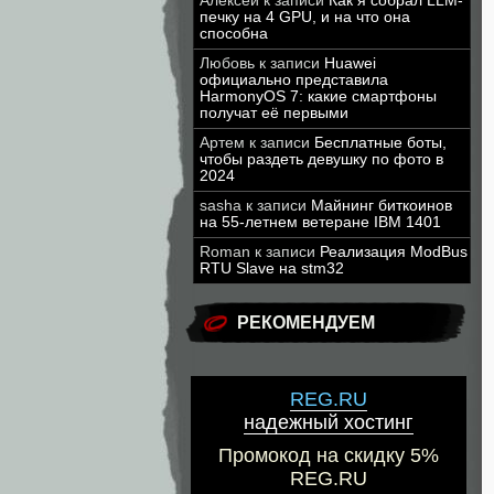
Алексей
к записи
Как я собрал LLM-
печку на 4 GPU, и на что она
способна
Любовь
к записи
Huawei
официально представила
HarmonyOS 7: какие смартфоны
получат её первыми
Артем
к записи
Бесплатные боты,
чтобы раздеть девушку по фото в
2024
sasha
к записи
Майнинг биткоинов
на 55-летнем ветеране IBM 1401
Roman
к записи
Реализация ModBus
RTU Slave на stm32
РЕКОМЕНДУЕМ
REG.RU
надежный хостинг
Промокод на скидку 5%
REG.RU