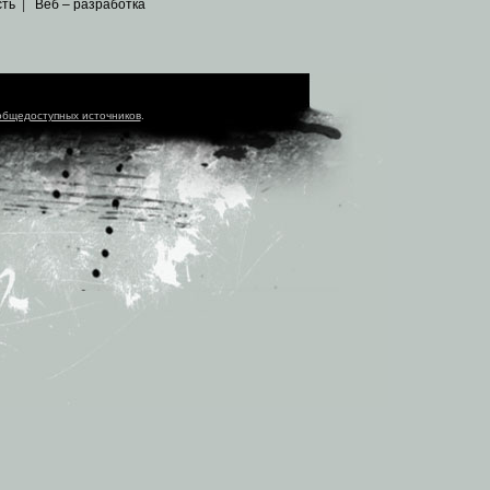
сть
|
Веб – разработка
общедоступных источников
.