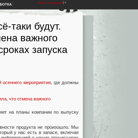
Select Language
▼
АБОТКА
ё-таки будут.
мена важного
сроках запуска
й осеннего мероприятия
, где должны
ияет на планы компании по выпуску
товности продукта не произошло. Мы
орый у нас есть в запасе, включая
 информацией о наших процессорах