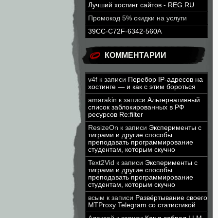
Лучший хостинг сайтов - REG.RU
Промокод 5% скидки на услуги
39CC-C72F-6342-560A
КОММЕНТАРИИ
v4f
к записи
Перебор IP-адресов на
хостинге — и как с этим бороться
amarakin
к записи
Альтернативный
список заблокированных в РФ
ресурсов Re:filter
ResizeOn
к записи
Эксперименты с
тиграми и другие способы
преподавать программирование
студентам, которым скучно
Text2Vid
к записи
Эксперименты с
тиграми и другие способы
преподавать программирование
студентам, которым скучно
всым
к записи
Развёртывание своего
MTProxy Telegram со статистикой