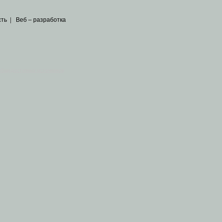
сть
|
Веб – разработка
общедоступных источников
.