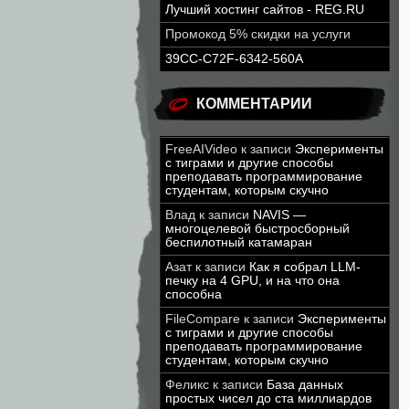
Лучший хостинг сайтов - REG.RU
Промокод 5% скидки на услуги
39CC-C72F-6342-560A
КОММЕНТАРИИ
FreeAIVideo
к записи
Эксперименты
с тиграми и другие способы
преподавать программирование
студентам, которым скучно
Влад
к записи
NAVIS —
многоцелевой быстросборный
беспилотный катамаран
Азат
к записи
Как я собрал LLM-
печку на 4 GPU, и на что она
способна
FileCompare
к записи
Эксперименты
с тиграми и другие способы
преподавать программирование
студентам, которым скучно
Феликс
к записи
База данных
простых чисел до ста миллиардов