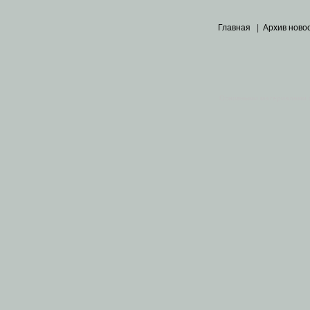
Главная
|
Архив ново
Основными материалами 