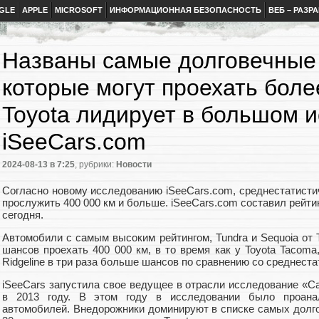
GLE
APPLE
MICROSOFT
ИНФОРМАЦИОННАЯ БЕЗОПАСНОСТЬ
ВЕБ – РАЗР
Названы самые долговечные
которые могут проехать более
Toyota лидирует в большом 
iSeeCars.com
2024-08-13
в 7:25
, рубрики:
Новости
Согласно новому исследованию iSeeCars.com, среднестатисти
прослужить 400 000 км и больше. iSeeCars.com составил рейти
сегодня.
Автомобили с самым высоким рейтингом, Tundra и Sequoia от 
шансов проехать 400 000 км, в то время как у Toyota Tacoma,
Ridgeline в три раза больше шансов по сравнению со среднест
iSeeCars запустила свое ведущее в отрасли исследование «
в 2013 году. В этом году в исследовании было проана
автомобилей. Внедорожники доминируют в списке самых долго