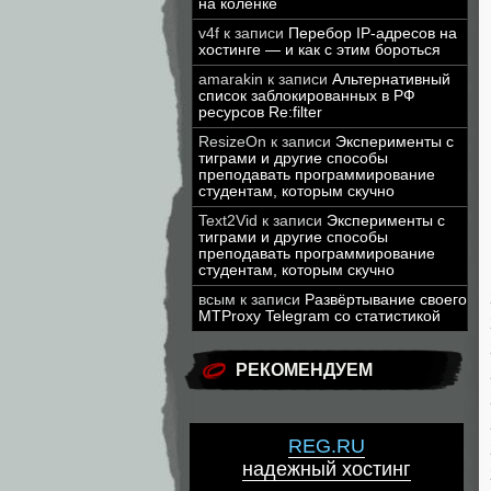
на коленке
v4f
к записи
Перебор IP-адресов на
хостинге — и как с этим бороться
amarakin
к записи
Альтернативный
список заблокированных в РФ
ресурсов Re:filter
ResizeOn
к записи
Эксперименты с
тиграми и другие способы
преподавать программирование
студентам, которым скучно
Text2Vid
к записи
Эксперименты с
тиграми и другие способы
преподавать программирование
студентам, которым скучно
всым
к записи
Развёртывание своего
MTProxy Telegram со статистикой
РЕКОМЕНДУЕМ
REG.RU
надежный хостинг