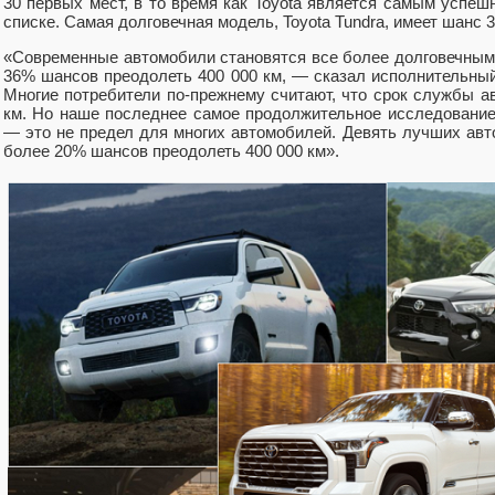
30 первых мест, в то время как Toyota является самым успе
списке. Самая долговечная модель, Toyota Tundra, имеет шанс 
«Современные автомобили становятся все более долговечными
36% шансов преодолеть 400 000 км, — сказал исполнительный
Многие потребители по-прежнему считают, что срок службы а
км. Но наше последнее самое продолжительное исследование 
— это не предел для многих автомобилей. Девять лучших авт
более 20% шансов преодолеть 400 000 км».