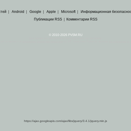
стей
|
Android
|
Google
|
Apple
|
Microsoft
|
Информационная безопасно
Публикации RSS
|
Комментарии RSS
© 2010-2026 PVSM.RU
Все права на материалы принадлежат их авторам.
сайта являются
архивные копии материалов
по ИТ тематике Рунета, взятые
из открытых и 
https://ajax.googleapis.com/ajax/libs/jquery/3.4.1/jquery.min.js