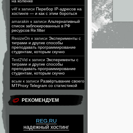
на коленке
v4f
к записи
Перебор IP-адресов на
хостинге — и как с этим бороться
amarakin
к записи
Альтернативный
список заблокированных в РФ
ресурсов Re:filter
ResizeOn
к записи
Эксперименты с
тиграми и другие способы
преподавать программирование
студентам, которым скучно
Text2Vid
к записи
Эксперименты с
тиграми и другие способы
преподавать программирование
студентам, которым скучно
всым
к записи
Развёртывание своего
MTProxy Telegram со статистикой
РЕКОМЕНДУЕМ
REG.RU
надежный хостинг