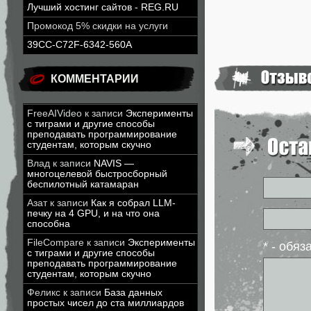
Лучший хостинг сайтов - REG.RU
Промокод 5% скидки на услуги
39CC-C72F-6342-560A
КОММЕНТАРИИ
FreeAIVideo
к записи
Эксперименты
с тиграми и другие способы
преподавать программирование
студентам, которым скучно
Влад
к записи
NAVIS —
многоцелевой быстросборный
беспилотный катамаран
Азат
к записи
Как я собрал LLM-
печку на 4 GPU, и на что она
способна
FileCompare
к записи
Эксперименты
* - обя
с тиграми и другие способы
преподавать программирование
студентам, которым скучно
Феликс
к записи
База данных
простых чисел до ста миллиардов