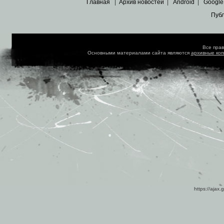
Главная
|
Архив новостей
|
Android
|
Google
Пуб
Все пра
Основными материалами сайта являются
архивные ко
https://ajax.