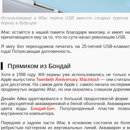
Использование в iMac порта USB вместо старых портов 
дорогу в будущее
iMac остаётся в нашей памяти благодаря многому, и имеет на
причитающееся ему за то, что по сути начал революцию USB.
Я могу без переходников печатать на 25-летней USB-клавиат
года! Потрясающая долговечность.
▍ Прямиком из Бондай
Хотя в 1998 году ЖК-экраны уже использовались не только
Apple выпустила
Twentieth Anniversary Macintosh
— они считали
для десктопов. На самом деле Apple с самого начала экспери
продвинутых моделях iMac, но они оказались слишком дорогим
Дизайн Айва адаптировался к большой продолговатой форме 
его двухцветной аквамариновой и белой оболочкой. Аквамарино
цвета воды
Бондай-Бич
. Полупрозрачный пластик позво
внутренности компьютера.
Передняя и задняя части iMac в основном состояли из боле
ребристым паттерном из вертикальных линий. Аквамарин и в