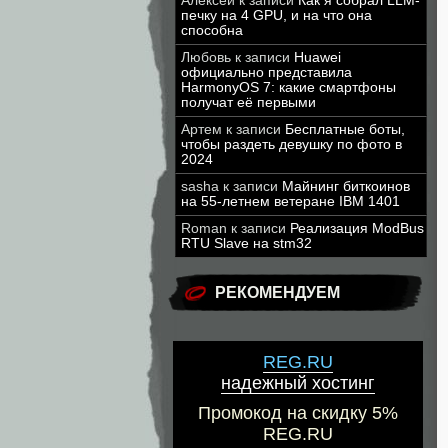
Алексей
к записи
Как я собрал LLM-
печку на 4 GPU, и на что она
способна
Любовь
к записи
Huawei
официально представила
HarmonyOS 7: какие смартфоны
получат её первыми
Артем
к записи
Бесплатные боты,
чтобы раздеть девушку по фото в
2024
sasha
к записи
Майнинг биткоинов
на 55-летнем ветеране IBM 1401
Roman
к записи
Реализация ModBus
RTU Slave на stm32
РЕКОМЕНДУЕМ
REG.RU
надежный хостинг
Промокод на скидку 5%
REG.RU