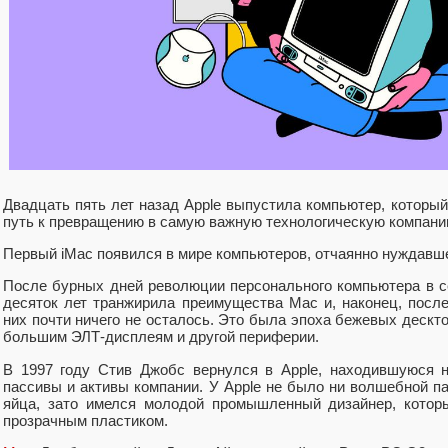
Двадцать пять лет назад Apple выпустила компьютер, который
путь к превращению в самую важную технологическую компани
Первый iMac появился в мире компьютеров, отчаянно нуждавш
После бурных дней революции персонального компьютера в се
десяток лет транжирила преимущества Mac и, наконец, после
них почти ничего не осталось. Это была эпоха бежевых деск
большим ЭЛТ-дисплеям и другой периферии.
В 1997 году Стив Джобс вернулся в Apple, находившуюся н
пассивы и активы компании. У Apple не было ни волшебной п
яйца, зато имелся молодой промышленный дизайнер, котор
прозрачным пластиком.