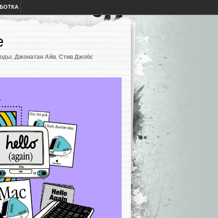
АБОТКА
e
воды
,
Джонатан Айв
,
Стив Джобс