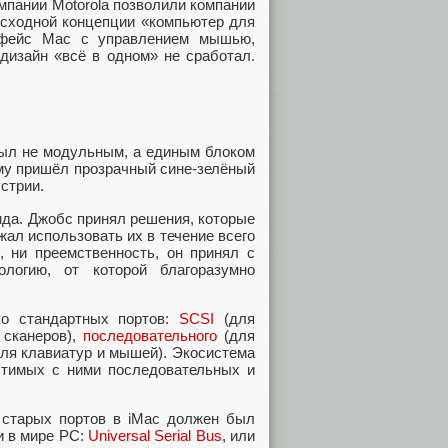
пании Motorola позволили компании
исходной концепции «компьютер для
ерфейс Mac с управлением мышью,
дизайн «всё в одном» не сработал.
был не модульным, а единым блоком
ому пришёл прозрачный сине-зелёный
устрии.
ида. Джобс принял решения, которые
жал использовать их в течение всего
, ни преемственность, он принял с
логию, от которой благоразумно
ко стандартных портов:
SCSI
(для
 сканеров),
последовательного
(для
ля клавиатур и мышей). Экосистема
естимых с ними последовательных и
 старых портов в iMac должен был
и в мире PC:
Universal Serial Bus
, или