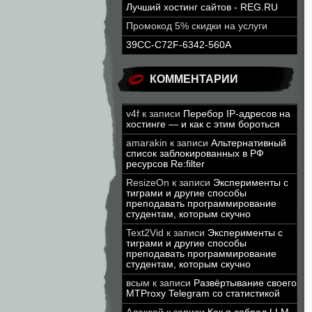
Лучший хостинг сайтов - REG.RU
Промокод 5% скидки на услуги
39CC-C72F-6342-560A
КОММЕНТАРИИ
v4f
к записи
Перебор IP-адресов на
хостинге — и как с этим бороться
amarakin
к записи
Альтернативный
список заблокированных в РФ
ресурсов Re:filter
ResizeOn
к записи
Эксперименты с
тиграми и другие способы
преподавать программирование
студентам, которым скучно
Text2Vid
к записи
Эксперименты с
тиграми и другие способы
преподавать программирование
студентам, которым скучно
всым
к записи
Развёртывание своего
MTProxy Telegram со статистикой