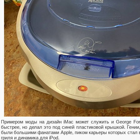
Примером моды на дизайн iMac может служить и George Fore
быстрее, но делал это под синей пластиковой крышкой. Гении,
были большими фанатами Apple, пиком карьеры которых стал 
гриля и динамика для iPod.