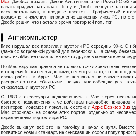
Мозг
Джобса, дизайны Джони Айва и новый чип PowerPC G3 ком
начать придумывать план. По сути, Джобс вернулся к своей 
всех остальных», к продаже простоты. Графический инт
возможно, и изменил направление движения мира PC, но его 
Джобс решил, что настало время повторной попытки.
▍ Антикомпьютер
iMac нарушал все правила индустрии PC середины 90-х. Он 
(даже со встроенной ручкой для переноски!). На смену бежев
пластик. iMac не походил ни на что другое в компьютерной инд
Но iMac нарушал правила не только с точки зрения внешнего в
в то время были неожиданными, несмотря на то, что он продол
срока работы в Apple. iMac не волновала ни совместимость
распростёртыми объятьями новую многообещающую техно
отказалась индустрия PC.
С 1980-х аксессуары подключались к Mac через несколь
быстрого подключения к устройствам наподобие приводов и
принтеров, модемов и локальных сетей) и
Apple Desktop Bus
(д
Mac строилась на основе этих портов, отдельно от несовм
параллельных портов мира PC.
Джобс выкинул всё это на помойку и начал с нуля. Вместо
появиться новый стандарт, не снискавший особой популярност