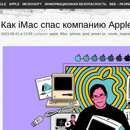
GLE
APPLE
MICROSOFT
ИНФОРМАЦИОННАЯ БЕЗОПАСНОСТЬ
ВЕБ – РАЗР
Как iMac спас компанию Appl
2023-08-21
в 13:00
, рубрики:
apple
,
iMac
,
iphone
,
ipod
,
power pc
,
ruvds_пере