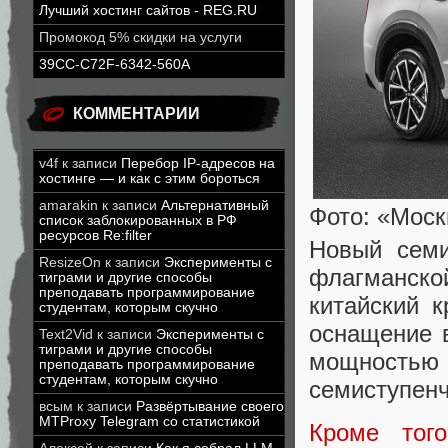
Лучший хостинг сайтов - REG.RU
Промокод 5% скидки на услуги
39CC-C72F-6342-560A
КОММЕНТАРИИ
v4f
к записи
Перебор IP-адресов на
хостинге — и как с этим бороться
amarakin
к записи
Альтернативный
Фото: «Моск
список заблокированных в РФ
ресурсов Re:filter
Новый семи
ResizeOn
к записи
Эксперименты с
флагманско
тиграми и другие способы
преподавать программирование
китайский к
студентам, которым скучно
оснащение 
Text2Vid
к записи
Эксперименты с
тиграми и другие способы
мощность
преподавать программирование
студентам, которым скучно
семиступенч
всым
к записи
Развёртывание своего
MTProxy Telegram со статистикой
Кроме того