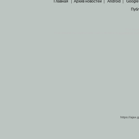
Главная
|
Архив новостей
|
Android
|
Google
Пуб
Все пра
Основными материалами сайта являются
архивные ко
https://ajax.