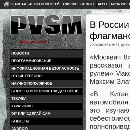
ГЛАВНАЯ
АРХИВ НОВОСТЕЙ
ANDROID
GOOGLE
APPLE
MICROSOF
В России
флагманс
2024-08-22
в 9:13
, рубр
НОВОСТИ
«Москвич 8
ПРОГРАММИРОВАНИЕ
рассказал 
ИНФОРМАЦИОННАЯ БЕЗОПАСНОСТЬ
рулем» Макс
ЭТО ИНТЕРЕСНО
Максим Зла
НАУЧНО-ПОПУЛЯРНОЕ
ГАДЖЕТЫ И УСТРОЙСТВА ДЛЯ ГИКОВ
«В Китае 
ТЕКУЧКА
автомобиля
JAVASCRIPT
это изуча
DIY ИЛИ СДЕЛАЙ САМ
себестоимо
ГАДЖЕТЫ
полноприво
ANDROID