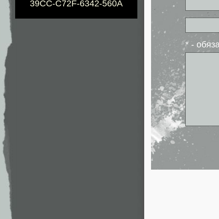
39CC-C72F-6342-560A
* - обя