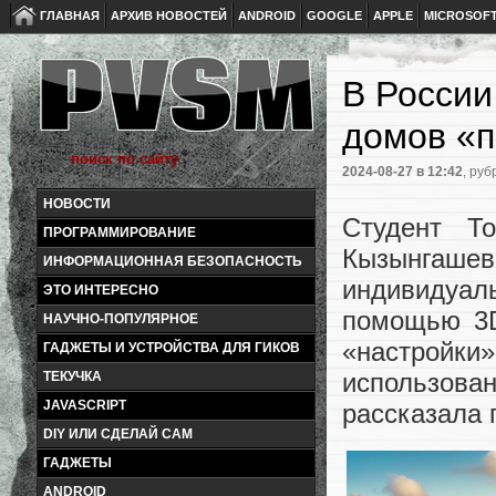
ГЛАВНАЯ
АРХИВ НОВОСТЕЙ
ANDROID
GOOGLE
APPLE
MICROSOF
В России
домов «п
2024-08-27
в 12:42
, руб
НОВОСТИ
Студент То
ПРОГРАММИРОВАНИЕ
Кызынгашев
ИНФОРМАЦИОННАЯ БЕЗОПАСНОСТЬ
индивидуа
ЭТО ИНТЕРЕСНО
помощью 3D
НАУЧНО-ПОПУЛЯРНОЕ
«настройк
ГАДЖЕТЫ И УСТРОЙСТВА ДЛЯ ГИКОВ
использов
ТЕКУЧКА
JAVASCRIPT
рассказала 
DIY ИЛИ СДЕЛАЙ САМ
ГАДЖЕТЫ
ANDROID