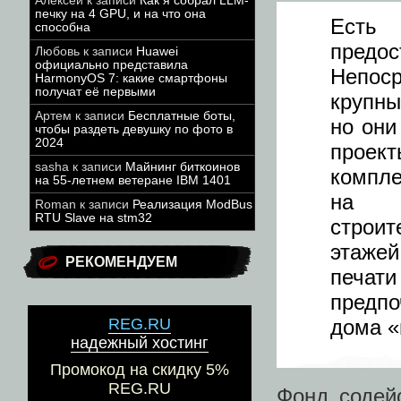
Алексей
к записи
Как я собрал LLM-
печку на 4 GPU, и на что она
Есть
способна
предос
Любовь
к записи
Huawei
официально представила
Непос
HarmonyOS 7: какие смартфоны
получат её первыми
крупны
Артем
к записи
Бесплатные боты,
но они
чтобы раздеть девушку по фото в
2024
проект
sasha
к записи
Майнинг биткоинов
компле
на 55-летнем ветеране IBM 1401
на р
Roman
к записи
Реализация ModBus
RTU Slave на stm32
строи
этаже
РЕКОМЕНДУЕМ
печат
предпо
REG.RU
дома «
надежный хостинг
Промокод на скидку 5%
REG.RU
Фонд содей