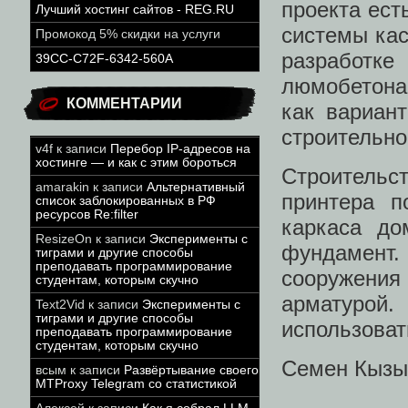
проекта ест
Лучший хостинг сайтов - REG.RU
системы кас
Промокод 5% скидки на услуги
разработк
39CC-C72F-6342-560A
люмобетона 
КОММЕНТАРИИ
как вариан
строительно
v4f
к записи
Перебор IP-адресов на
хостинге — и как с этим бороться
Строительс
amarakin
к записи
Альтернативный
принтера п
список заблокированных в РФ
ресурсов Re:filter
каркаса до
ResizeOn
к записи
Эксперименты с
фундамент
тиграми и другие способы
преподавать программирование
сооружения
студентам, которым скучно
арматурой
Text2Vid
к записи
Эксперименты с
тиграми и другие способы
использоват
преподавать программирование
студентам, которым скучно
Семен Кызы
всым
к записи
Развёртывание своего
MTProxy Telegram со статистикой