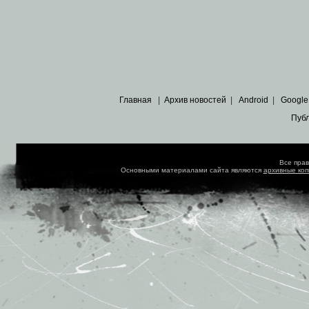
Главная
|
Архив новостей
|
Android
|
Google
Пуб
Все пра
Основными материалами сайта являются
архивные ко