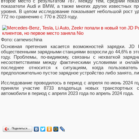
второе место с результатом 787. Между тем, средний показ
показатели Audi и BMW, а также многих других известных пр
уровня. В целом исследование показывает небольшой рост уд
772 по сравнению с 770 в 2023 году.
Фото: carnewschina
Основная претензия касается возможностей зарядки. JD
общественными зарядными станциями возросли до 44,6% в это
году. Проблемы, по-видимому, связаны с нехваткой заряд
несоответствиями между фактическими условиями и онлайн
последнее относится к ситуациям, когда пользовател
предположительно пустое зарядное устройство либо занято, ли
Исследование проводилось в период с апреля по июнь 2024 год
приняли участие 8733 владельца новых транспортных с
автомобили в период с апреля 2023 года по апрель 2024 года.
Поделиться…