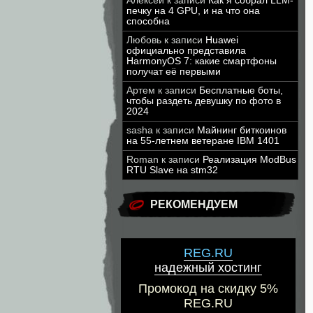
Алексей
к записи
Как я собрал LLM-
печку на 4 GPU, и на что она
способна
Любовь
к записи
Huawei
официально представила
HarmonyOS 7: какие смартфоны
получат её первыми
Артем
к записи
Бесплатные боты,
чтобы раздеть девушку по фото в
2024
sasha
к записи
Майнинг биткоинов
на 55-летнем ветеране IBM 1401
Roman
к записи
Реализация ModBus
RTU Slave на stm32
РЕКОМЕНДУЕМ
REG.RU
надежный хостинг
Промокод на скидку 5%
REG.RU