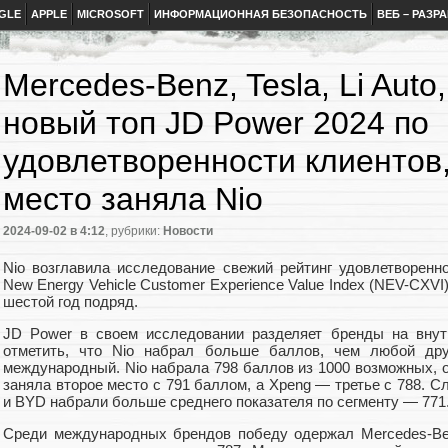
GLE
APPLE
MICROSOFT
ИНФОРМАЦИОННАЯ БЕЗОПАСНОСТЬ
ВЕБ – РАЗР
Mercedes-Benz, Tesla, Li Auto
новый топ JD Power 2024 по
удовлетворенности клиентов,
место заняла Nio
2024-09-02
в 4:12
, рубрики:
Новости
Nio возглавила исследование свежий рейтинг удовлетворенн
New Energy Vehicle Customer Experience Value Index (NEV-CXVI
шестой год подряд.
JD Power в своем исследовании разделяет бренды на внут
отметить, что Nio набрал больше баллов, чем любой друг
международный. Nio набрала 798 баллов из 1000 возможных, об
заняла второе место с 791 баллом, а Xpeng — третье с 788. Сл
и BYD набрали больше среднего показателя по сегменту — 771
Среди международных брендов победу одержал Mercedes-Ben