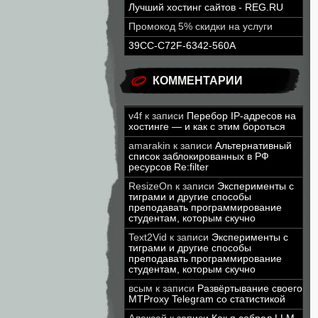
Лучший хостинг сайтов - REG.RU
Промокод 5% скидки на услуги
39CC-C72F-6342-560A
КОММЕНТАРИИ
v4f
к записи
Перебор IP-адресов на
хостинге — и как с этим бороться
amarakin
к записи
Альтернативный
список заблокированных в РФ
ресурсов Re:filter
ResizeOn
к записи
Эксперименты с
тиграми и другие способы
преподавать программирование
студентам, которым скучно
Text2Vid
к записи
Эксперименты с
тиграми и другие способы
преподавать программирование
студентам, которым скучно
всым
к записи
Развёртывание своего
MTProxy Telegram со статистикой