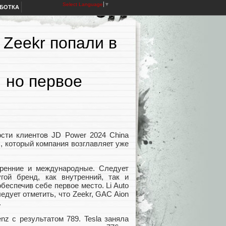
Select Language
▼
АБОТКА
, Zeekr попали в
 но первое
ости клиентов JD Power 2024 China
), который компания возглавляет уже
ренние и международные. Следует
ой бренд, как внутренний, так и
еспечив себе первое место. Li Auto
едует отметить, что Zeekr, GAC Aion
.
z с результатом 789. Tesla заняла