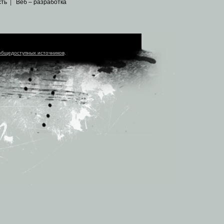
сть
|
Веб – разработка
общедоступных источников
.