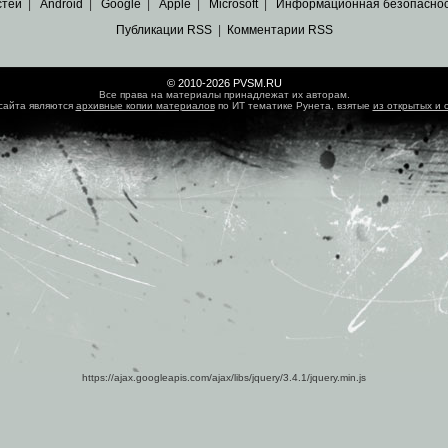
стей
|
Android
|
Google
|
Apple
|
Microsoft
|
Информационная безопасно
Публикации RSS
|
Комментарии RSS
© 2010-2026 PVSM.RU
Все права на материалы принадлежат их авторам.
сайта являются
архивные копии материалов
по ИТ тематике Рунета, взятые
из открытых и 
https://ajax.googleapis.com/ajax/libs/jquery/3.4.1/jquery.min.js