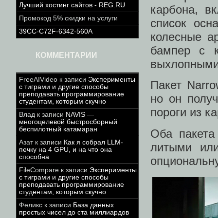
Лучший хостинг сайтов - REG.RU
карбона, в
Промокод 5% скидки на услуги
список осн
39CC-C72F-6342-560A
колесные а
бампер с 
КОММЕНТАРИИ
выхлопными
FreeAIVideo
к записи
Эксперименты
Пакет Narr
с тиграми и другие способы
преподавать программирование
но он полу
студентам, которым скучно
пороги из к
Влад
к записи
NAVIS —
многоцелевой быстросборный
беспилотный катамаран
Оба пакета
Азат
к записи
Как я собрал LLM-
литыми или
печку на 4 GPU, и на что она
способна
опциональну
FileCompare
к записи
Эксперименты
с тиграми и другие способы
преподавать программирование
студентам, которым скучно
Феликс
к записи
База данных
простых чисел до ста миллиардов