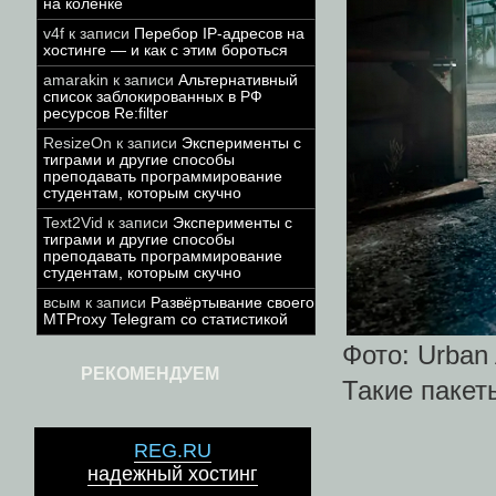
на коленке
v4f
к записи
Перебор IP-адресов на
хостинге — и как с этим бороться
amarakin
к записи
Альтернативный
список заблокированных в РФ
ресурсов Re:filter
ResizeOn
к записи
Эксперименты с
тиграми и другие способы
преподавать программирование
студентам, которым скучно
Text2Vid
к записи
Эксперименты с
тиграми и другие способы
преподавать программирование
студентам, которым скучно
всым
к записи
Развёртывание своего
MTProxy Telegram со статистикой
Фото: Urban
РЕКОМЕНДУЕМ
Такие пакет
REG.RU
надежный хостинг