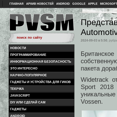
ГЛАВНАЯ
АРХИВ НОВОСТЕЙ
ANDROID
GOOGLE
APPLE
MICROSOF
Представ
Automoti
2024-09-03
в 5:50
, рубр
НОВОСТИ
Британское
ПРОГРАММИРОВАНИЕ
собственную
ИНФОРМАЦИОННАЯ БЕЗОПАСНОСТЬ
пакета дора
ЭТО ИНТЕРЕСНО
НАУЧНО-ПОПУЛЯРНОЕ
Widetrack 
ГАДЖЕТЫ И УСТРОЙСТВА ДЛЯ ГИКОВ
Sport 2018
ТЕКУЧКА
уникальные
JAVASCRIPT
Vossen.
DIY ИЛИ СДЕЛАЙ САМ
ГАДЖЕТЫ
ANDROID