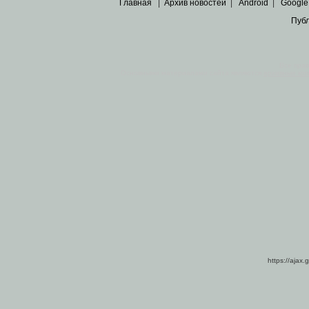
Главная
|
Архив новостей
|
Android
|
Google
Пуб
Все пра
Основными материалами сайта являются
архивные ко
https://ajax.