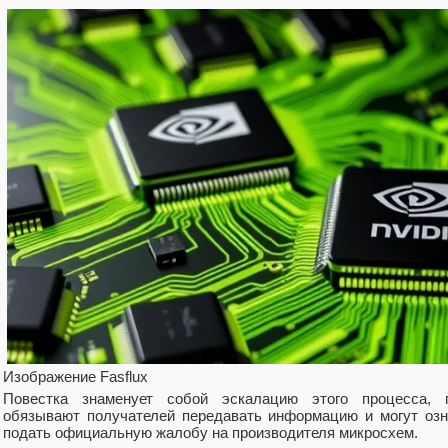
Изображение Fasflux
Повестка знаменует собой эскалацию этого процесса, 
обязывают получателей передавать информацию и могут озна
подать официальную жалобу на производителя микросхем.