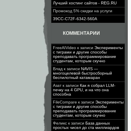
Лучший хостинг сайтов - REG.RU
Промокод 5% скидки на услуги
39CC-C72F-6342-560A
КОММЕНТАРИИ
FreeAIVideo
к записи
Эксперименты
с тиграми и другие способы
преподавать программирование
студентам, которым скучно
Влад
к записи
NAVIS —
многоцелевой быстросборный
беспилотный катамаран
Азат
к записи
Как я собрал LLM-
печку на 4 GPU, и на что она
способна
FileCompare
к записи
Эксперименты
с тиграми и другие способы
преподавать программирование
студентам, которым скучно
Феликс
к записи
База данных
простых чисел до ста миллиардов