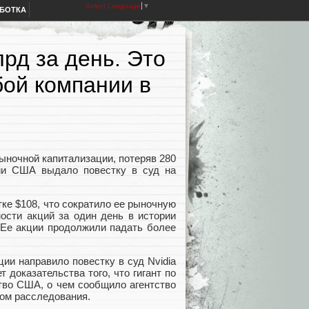
Select Language
▼
АБОТКА
лрд за день. Это
ой компании в
ыночной капитализации, потеряв 280
ии США выдало повестку в суд на
тке $108, что сократило ее рыночную
ости акций за один день в истории
. Ее акции продолжили падать более
ии направило повестку в суд Nvidia
 доказательства того, что гигант по
тво США, о чем сообщило агентство
дом расследования.