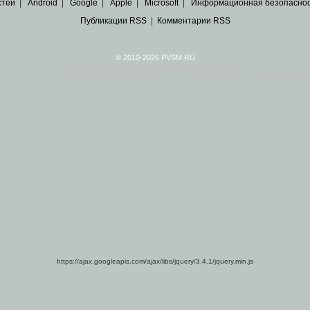
стей
|
Android
|
Google
|
Apple
|
Microsoft
|
Информационная безопасно
Публикации RSS
|
Комментарии RSS
© 2010-2026 PVSM.RU
Все права на материалы принадлежат их авторам.
сайта являются
архивные копии материалов
по ИТ тематике Рунета, взятые
из открытых и 
https://ajax.googleapis.com/ajax/libs/jquery/3.4.1/jquery.min.js