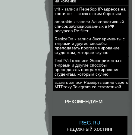
на коленке
v4f
к записи
Перебор IP-адресов на
хостинге — и как с этим бороться
amarakin
к записи
Альтернативный
список заблокированных в РФ
ресурсов Re:filter
ResizeOn
к записи
Эксперименты с
тиграми и другие способы
преподавать программирование
студентам, которым скучно
Text2Vid
к записи
Эксперименты с
тиграми и другие способы
преподавать программирование
студентам, которым скучно
всым
к записи
Развёртывание своего
MTProxy Telegram со статистикой
РЕКОМЕНДУЕМ
REG.RU
надежный хостинг