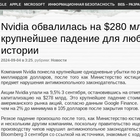
GLE
APPLE
MICROSOFT
ИНФОРМАЦИОННАЯ БЕЗОПАСНОСТЬ
ВЕБ – РАЗР
Nvidia обвалилась на $280 м
крупнейшее падение для люб
истории
2024-09-04
в 3:25
, рубрики:
Новости
Компания Nvidia понесла крупнейшие однодневные убытки по р
миллиардов долларов, после того как Министерство юстиц
предмет нарушения антимонопольного законодательства.
Акции Nvidia упали на 9,5% 3 сентября, остановившись на отме
капитализацию на $278 млрд. Это крупнейшее падение стоим
американского рынка акций, согласно данным Google Finance
чем на 2% до минимума в 105 долларов после закрытия торгов.
Резкое падение произошло после того, как Министерство юстиц
и нескольким другим компаниям, поскольку правительство ищет
производству чипов нарушил антимонопольное законодательс
Bloomberg 3 сентября со ссылкой на источники, знакомые с хо