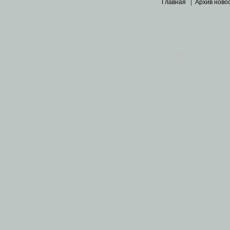
Главная
|
Архив ново
Основными материалами 