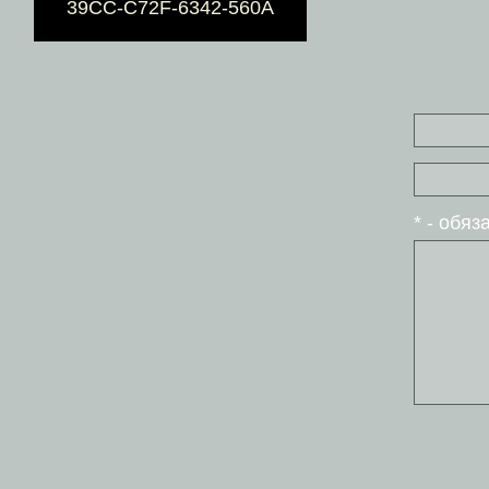
39CC-C72F-6342-560A
* - обя