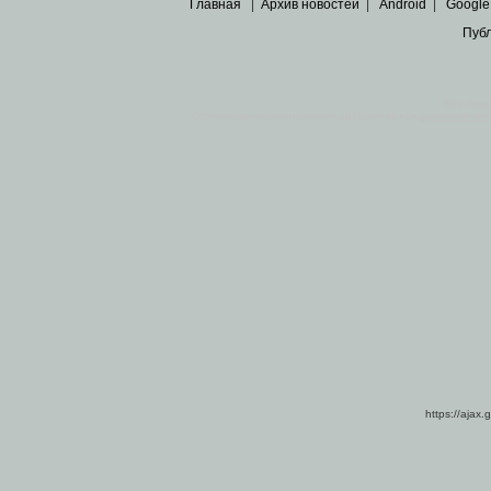
Главная
|
Архив новостей
|
Android
|
Google
Пуб
Все пра
Основными материалами сайта являются
архивные ко
https://ajax.