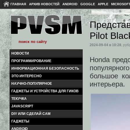
ГЛАВНАЯ
АРХИВ НОВОСТЕЙ
ANDROID
GOOGLE
APPLE
MICROSOF
Предста
Pilot Blac
2024-09-04
в 10:28
, руб
НОВОСТИ
Honda предс
ПРОГРАММИРОВАНИЕ
популярног
ИНФОРМАЦИОННАЯ БЕЗОПАСНОСТЬ
большое ко
ЭТО ИНТЕРЕСНО
интерьера.
НАУЧНО-ПОПУЛЯРНОЕ
ГАДЖЕТЫ И УСТРОЙСТВА ДЛЯ ГИКОВ
ТЕКУЧКА
JAVASCRIPT
DIY ИЛИ СДЕЛАЙ САМ
ГАДЖЕТЫ
ANDROID