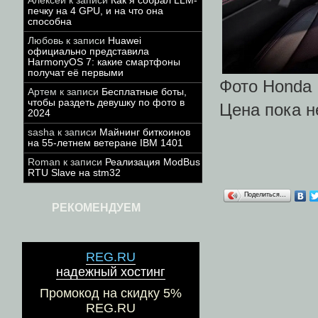
Алексей
к записи
Как я собрал LLM-
печку на 4 GPU, и на что она
способна
Любовь
к записи
Huawei
официально представила
HarmonyOS 7: какие смартфоны
получат её первыми
Фото Honda
Артем
к записи
Бесплатные боты,
чтобы раздеть девушку по фото в
Цена пока н
2024
sasha
к записи
Майнинг биткоинов
на 55-летнем ветеране IBM 1401
Roman
к записи
Реализация ModBus
RTU Slave на stm32
Поделиться…
РЕКОМЕНДУЕМ
REG.RU
надежный хостинг
Промокод на скидку 5%
REG.RU