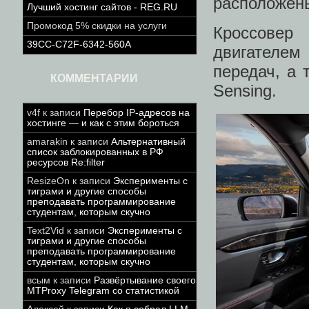
расположены
Лучший хостинг сайтов - REG.RU
Промокод 5% скидки на услуги
Кроссовер
39CC-C72F-6342-560A
двигателем
передач, а 
КОММЕНТАРИИ
Sensing.
v4f
к записи
Перебор IP-адресов на
хостинге — и как с этим бороться
amarakin
к записи
Альтернативный
список заблокированных в РФ
ресурсов Re:filter
ResizeOn
к записи
Эксперименты с
тиграми и другие способы
преподавать программирование
студентам, которым скучно
Text2Vid
к записи
Эксперименты с
тиграми и другие способы
преподавать программирование
студентам, которым скучно
всым
к записи
Развёртывание своего
MTProxy Telegram со статистикой