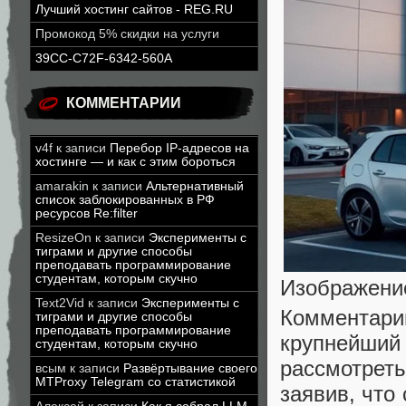
Лучший хостинг сайтов - REG.RU
Промокод 5% скидки на услуги
39CC-C72F-6342-560A
КОММЕНТАРИИ
v4f
к записи
Перебор IP-адресов на
хостинге — и как с этим бороться
amarakin
к записи
Альтернативный
список заблокированных в РФ
ресурсов Re:filter
ResizeOn
к записи
Эксперименты с
тиграми и другие способы
преподавать программирование
студентам, которым скучно
Изображение
Text2Vid
к записи
Эксперименты с
Комментари
тиграми и другие способы
преподавать программирование
крупнейший
студентам, которым скучно
рассмотреть
всым
к записи
Развёртывание своего
MTProxy Telegram со статистикой
заявив, что