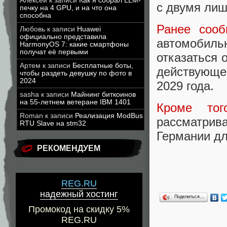
Алексей
к записи
Как я собрал LLM-
с двумя ли
печку на 4 GPU, и на что она
способна
Ранее сооб
Любовь
к записи
Huawei
официально представила
автомобил
HarmonyOS 7: какие смартфоны
получат её первыми
отказаться 
Артем
к записи
Бесплатные боты,
действующег
чтобы раздеть девушку по фото в
2024
2029 года.
sasha
к записи
Майнинг биткоинов
на 55-летнем ветеране IBM 1401
Кроме тог
Roman
к записи
Реализация ModBus
рассматри
RTU Slave на stm32
Германии дл
РЕКОМЕНДУЕМ
REG.RU
надежный хостинг
Поделиться…
Промокод на скидку 5%
REG.RU