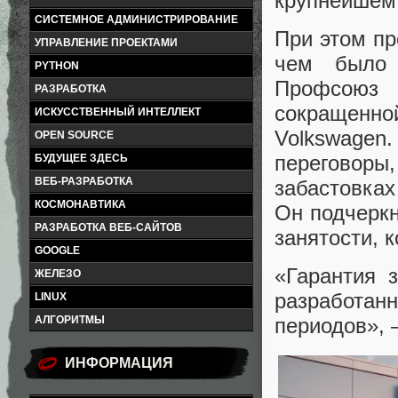
крупнейшем
СИСТЕМНОЕ АДМИНИСТРИРОВАНИЕ
При этом пр
УПРАВЛЕНИЕ ПРОЕКТАМИ
чем было 
PYTHON
Профсоюз 
РАЗРАБОТКА
сокращенно
ИСКУССТВЕННЫЙ ИНТЕЛЛЕКТ
Volkswagen
OPEN SOURCE
переговоры,
БУДУЩЕЕ ЗДЕСЬ
ВЕБ-РАЗРАБОТКА
забастовках
КОСМОНАВТИКА
Он подчеркн
РАЗРАБОТКА ВЕБ-САЙТОВ
занятости, 
GOOGLE
«Гарантия з
ЖЕЛЕЗО
разработанн
LINUX
АЛГОРИТМЫ
периодов», 
ИНФОРМАЦИЯ