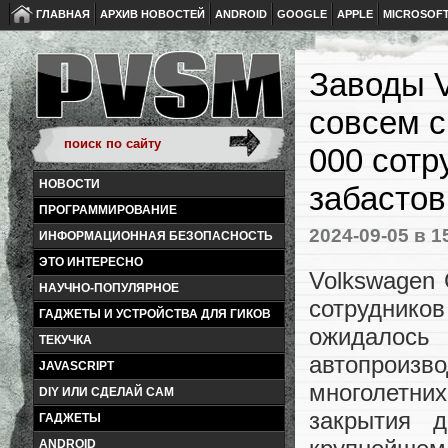
ГЛАВНАЯ
АРХИВ НОВОСТЕЙ
ANDROID
GOOGLE
APPLE
MICROSOF
Заводы V
совсем с
000 сотр
НОВОСТИ
забастов
ПРОГРАММИРОВАНИЕ
2024-09-05
в 1
ИНФОРМАЦИОННАЯ БЕЗОПАСНОСТЬ
ЭТО ИНТЕРЕСНО
Volkswagen 
НАУЧНО-ПОПУЛЯРНОЕ
сотрудников
ГАДЖЕТЫ И УСТРОЙСТВА ДЛЯ ГИКОВ
ожидалос
ТЕКУЧКА
автопроиз
JAVASCRIPT
многолетни
DIY ИЛИ СДЕЛАЙ САМ
закрытия 
ГАДЖЕТЫ
ANDROID