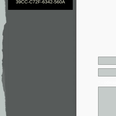
39CC-C72F-6342-560A
* - обя