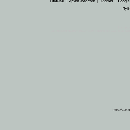
Главная
|
Архив новостей
|
Android
|
Google
Пуб
Все пра
Основными материалами сайта являются
архивные ко
https://ajax.